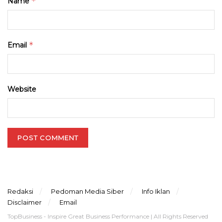
*
Name
*
Email
Website
Redaksi
Pedoman Media Siber
Info Iklan
Disclaimer
Email
TopBusiness - Inspire Great Business Performance | All Rights Reserved