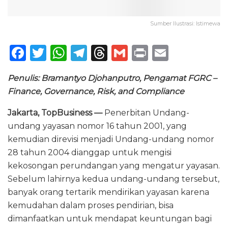
Sumber Ilustrasi: Istimewa
F
T
W
T
T
G
P
E
a
w
h
el
h
m
ri
m
Penulis: Bramantyo Djohanputro, Pengamat FGRC –
c
it
a
e
re
ai
n
ai
Finance, Governance, Risk, and Compliance
e
te
ts
g
a
l
t
l
Jakarta, TopBusiness —
b
r
A
ra
Penerbitan Undang-
d
undang yayasan nomor 16 tahun 2001, yang
o
p
m
s
kemudian direvisi menjadi Undang-undang nomor
o
p
28 tahun 2004 dianggap untuk mengisi
k
kekosongan perundangan yang mengatur yayasan.
Sebelum lahirnya kedua undang-undang tersebut,
banyak orang tertarik mendirikan yayasan karena
kemudahan dalam proses pendirian, bisa
dimanfaatkan untuk mendapat keuntungan bagi