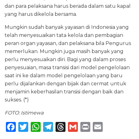
dan para pelaksana harus berada dalam satu kapal
yang harus dikelola bersama.
Mungkin sudah banyak yayasan di Indonesia yang
telah menyesuaikan tata kelola dan pembagian
peran organ yayasan, dan pelaksana bila Pengurus
memerlukan. Mungkin juga masih banyak yang
perlu menyesuaikan diri. Bagi yang dalam proses
penyesuaian, masa transisi dari model pengelolaan
saat ini ke dalam model pengelolaan yang baru
perlu dijalankan dengan bijak dan cermat untuk
menjamin keberhasilan transisi dengan baik dan
sukses. (*)
FOTO: Istimewa
F
T
W
T
T
G
P
E
a
w
h
el
h
m
ri
m