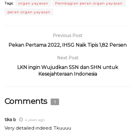
Tags:
organ yayasan
Pembagian peran organ yayasan
c
it
a
e
re
ai
n
ai
peran organ yayasan
e
te
ts
g
a
l
t
l
b
r
A
ra
d
o
p
m
s
Previous Post
o
p
Pekan Pertama 2022, IHSG Naik Tipis 1,82 Persen
k
Next Post
LKN ingin Wujudkan SSN dan SHN untuk
Kesejahteraan Indonesia
Comments
1
tika b
4 years ago
Very detailed indeed. Tkuuuu