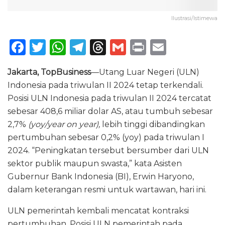
Ilustrasi/Istimewa
F
T
W
T
T
G
P
E
a
w
h
el
h
m
ri
m
Jakarta, TopBusiness
—Utang Luar Negeri (ULN)
c
it
a
e
re
ai
n
ai
Indonesia pada triwulan II 2024 tetap terkendali.
e
te
ts
g
a
l
t
l
Posisi ULN Indonesia pada triwulan II 2024 tercatat
b
r
A
ra
d
sebesar 408,6 miliar dolar AS, atau tumbuh sebesar
o
p
m
s
2,7%
(yoy/year on year),
lebih tinggi dibandingkan
pertumbuhan sebesar 0,2% (yoy) pada triwulan I
o
p
2024. “Peningkatan tersebut bersumber dari ULN
k
sektor publik maupun swasta,” kata Asisten
Gubernur Bank Indonesia (BI), Erwin Haryono,
dalam keterangan resmi untuk wartawan, hari ini.
ULN pemerintah kembali mencatat kontraksi
pertumbuhan. Posisi ULN pemerintah pada