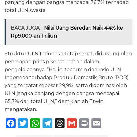
panjang dengan pangsa mencapai 76,7% terhadap
total ULN swasta.
BACA JUGA:
Nilai Uang Beredar: Naik 4,4% ke
Rp9.000-an Triliun
Struktur ULN Indonesia tetap sehat, didukung oleh
penerapan prinsip kehati-hatian dalam
pengelolaannya. “Hal ini tecermin dari rasio ULN
Indonesia terhadap Produk Domestik Bruto (PDB)
yang tercatat sebesar 29,9%, serta didominasi oleh
ULN jangka panjang dengan pangsa mencapai
85,7% dari total ULN,” demikianlah Erwin
mengatakan.
F
T
W
T
T
G
P
E
a
w
h
el
h
m
ri
m