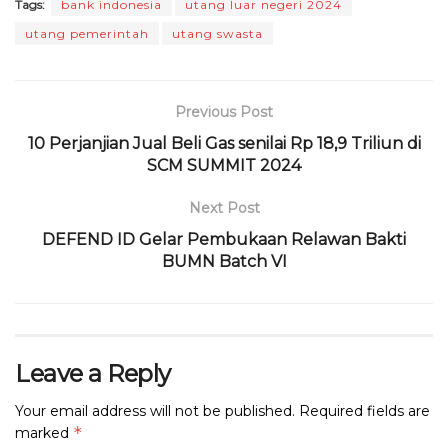
Tags:
bank indonesia
utang luar negeri 2024
c
it
a
e
re
ai
n
ai
utang pemerintah
utang swasta
e
te
ts
g
a
l
t
l
b
r
A
ra
d
o
p
m
s
Previous Post
o
p
10 Perjanjian Jual Beli Gas senilai Rp 18,9 Triliun di
SCM SUMMIT 2024
k
Next Post
DEFEND ID Gelar Pembukaan Relawan Bakti
BUMN Batch VI
Leave a Reply
Your email address will not be published.
Required fields are
*
marked