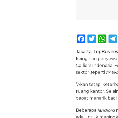
F
T
W
a
w
h
Jakarta, TopBusines
c
it
a
keinginan penyewa s
e
te
ts
Colliers Indonesia,
b
r
A
sektor seperti
fintec
o
p
“Akan tetapi keter
o
p
ruang kantor. Selain
k
dapat menarik bagi p
Beberapa
landlord
m
ada untuk meningka