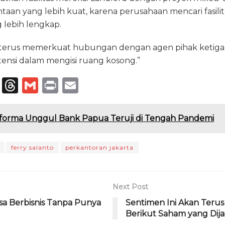
taan yang lebih kuat, karena perusahaan mencari fasil
lebih lengkap.
terus memerkuat hubungan dengan agen pihak ketiga
nsi dalam mengisi ruang kosong.”
T
T
G
P
E
el
h
m
ri
m
e
re
ai
n
ai
forma Unggul Bank Papua Teruji di Tengah Pandemi
g
a
l
t
l
ra
d
ferry salanto
perkantoran jakarta
m
s
Next Post
isa Berbisnis Tanpa Punya
Sentimen Ini Akan Terus 
Berikut Saham yang Dij