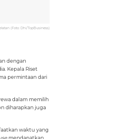
elatan (Foto: Dhi/TopBusiness)
ikan dengan
a. Kepala Riset
ma permintaan dari
nyewa dalam memilih
on diharapkan juga
nfaatkan waktu yang
use
mendapatkan