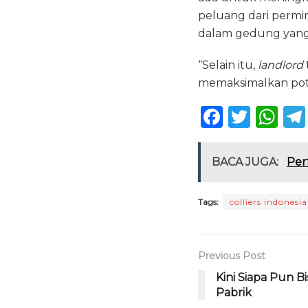
peluang dari permin
dalam gedung yang 
“Selain itu,
landlord
memaksimalkan pote
F
T
W
a
w
h
c
it
a
BACA JUGA:
Per
e
te
ts
b
r
A
Tags:
colliers indonesia
o
p
o
p
Previous Post
k
Kini Siapa Pun B
Pabrik