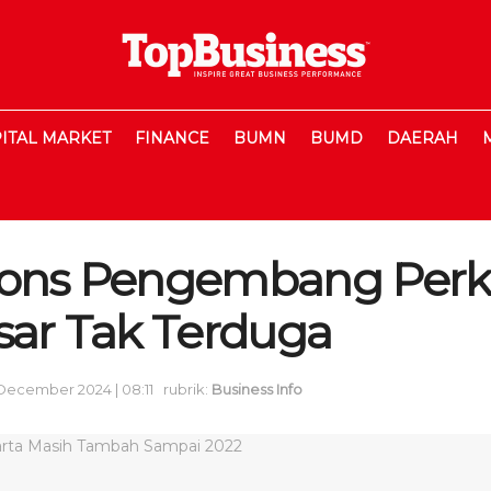
ITAL MARKET
FINANCE
BUMN
BUMD
DAERAH
pons Pengembang Perk
asar Tak Terduga
December 2024 | 08:11
rubrik:
Business Info