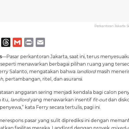
Perkantoran Jakarta S
T
T
G
P
E
el
h
m
ri
m
s
—Pasar perkantoran Jakarta, saat ini, terus menyesua
e
re
ai
n
ai
eperti menawarkan berbagai pilihan ruang yang tersedi
g
a
l
t
l
 Ferry Salanto, mengatakan bahwa
landlord
masih meneri
ra
d
h,
pertambangan, ritel, dan asuransi.
m
s
batasan anggaran sering menjadi kendala bagi calon pe
 itu,
landlord
yang menawarkan insentif
fit-out
dan disk
enyewa,” kata Ferry secara tertulis, pagi ini.
erespons pasar yang sulit diprediksi ini dengan mema
tkan fasilitas mereka. Landlord dengan proyek
mixed-