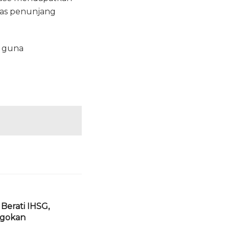
itas penunjang
 guna
Berati IHSG,
agokan