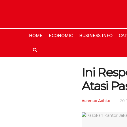
HOME
ECONOMIC
BUSINESS INFO
CAP
Ini Res
Atasi P
Achmad Adhito
20 