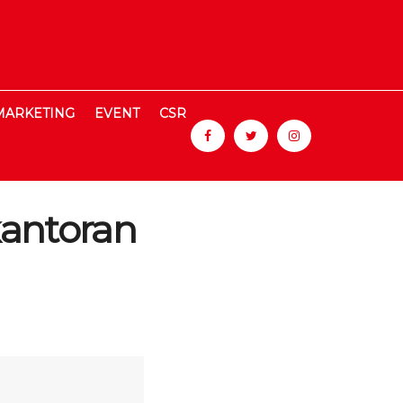
MARKETING
EVENT
CSR
antoran