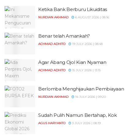
Ketika Bank Berburu Likuiditas
NURDIAN AKHMAD
6 AUGUST 2026 | 08:16
Benar telah Amankah?
ACHMAD ADHITO
19 JULY 2026 | 08:48
Agar Abang Ojol Kian Nyaman
ACHMAD ADHITO
15 JULY 2026 | 13:15
Berlomba Menghijaukan Pembiayaan
NURDIAN AKHMAD
14 JULY 2026 | 09:20
Sudah Pulih Namun Bertahap, Kok
AGUS HARYANTO
3 JULY 2026 | 08:19