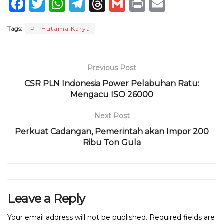
F
T
W
T
T
G
P
E
a
w
h
el
h
m
ri
m
Tags:
PT Hutama Karya
c
it
a
e
re
ai
n
ai
e
te
ts
g
a
l
t
l
b
r
A
ra
d
Previous Post
o
p
m
s
CSR PLN Indonesia Power Pelabuhan Ratu:
o
p
Mengacu ISO 26000
k
Next Post
Perkuat Cadangan, Pemerintah akan Impor 200
Ribu Ton Gula
Leave a Reply
Your email address will not be published.
Required fields are