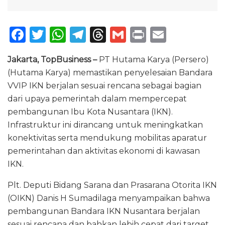
F
T
W
T
T
G
P
E
a
w
h
el
h
m
ri
m
Jakarta, TopBusiness –
PT Hutama Karya (Persero)
c
it
a
e
re
ai
n
ai
(Hutama Karya) memastikan penyelesaian Bandara
e
te
ts
g
a
l
t
l
VVIP IKN berjalan sesuai rencana sebagai bagian
b
r
A
ra
d
dari upaya pemerintah dalam mempercepat
o
p
m
s
pembangunan Ibu Kota Nusantara (IKN).
Infrastruktur ini dirancang untuk meningkatkan
o
p
konektivitas serta mendukung mobilitas aparatur
k
pemerintahan dan aktivitas ekonomi di kawasan
IKN.
Plt. Deputi Bidang Sarana dan Prasarana Otorita IKN
(OIKN) Danis H Sumadilaga menyampaikan bahwa
pembangunan Bandara IKN Nusantara berjalan
sesuai rencana dan bahkan lebih cepat dari target