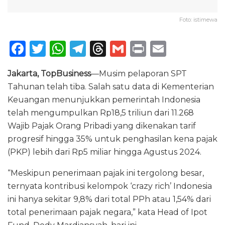
Foto: istimewa
F
T
W
T
T
G
P
E
a
w
h
el
h
m
ri
m
Jakarta, TopBusiness
—Musim pelaporan SPT
c
it
a
e
re
ai
n
ai
Tahunan telah tiba. Salah satu data di Kementerian
e
te
ts
g
a
l
t
l
Keuangan menunjukkan pemerintah Indonesia
b
r
A
ra
d
telah mengumpulkan Rp18,5 triliun dari 11.268
o
p
m
s
Wajib Pajak Orang Pribadi yang dikenakan tarif
progresif hingga 35% untuk penghasilan kena pajak
o
p
(PKP) lebih dari Rp5 miliar hingga Agustus 2024.
k
“Meskipun penerimaan pajak ini tergolong besar,
ternyata kontribusi kelompok ‘crazy rich’ Indonesia
ini hanya sekitar 9,8% dari total PPh atau 1,54% dari
total penerimaan pajak negara,” kata Head of Ipot