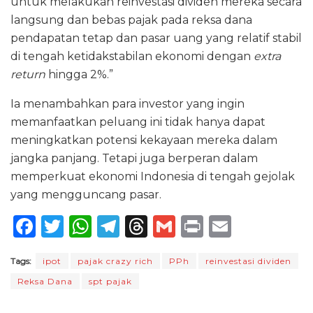
untuk melakukan reinvestasi dividen mereka secara
langsung dan bebas pajak pada reksa dana
pendapatan tetap dan pasar uang yang relatif stabil
di tengah ketidakstabilan ekonomi dengan
extra
return
hingga 2%.”
Ia menambahkan para investor yang ingin
memanfaatkan peluang ini tidak hanya dapat
meningkatkan potensi kekayaan mereka dalam
jangka panjang. Tetapi juga berperan dalam
memperkuat ekonomi Indonesia di tengah gejolak
yang mengguncang pasar.
F
T
W
T
T
G
P
E
a
w
h
el
h
m
ri
m
Tags:
ipot
pajak crazy rich
PPh
reinvestasi dividen
c
it
a
e
re
ai
n
ai
Reksa Dana
spt pajak
e
te
ts
g
a
l
t
l