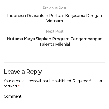
b
r
A
ra
d
o
p
m
s
Previous Post
o
p
Indonesia Disarankan Perluas Kerjasama Dengan
Vietnam
k
Next Post
Hutama Karya Siapkan Program Pengembangan
Talenta Milenial
Leave a Reply
Your email address will not be published.
Required fields are
*
marked
Comment