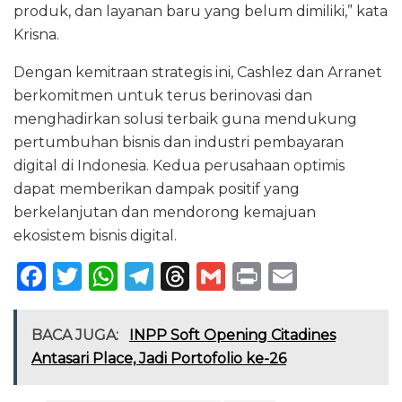
produk, dan layanan baru yang belum dimiliki,” kata
Krisna.
Dengan kemitraan strategis ini, Cashlez dan Arranet
berkomitmen untuk terus berinovasi dan
menghadirkan solusi terbaik guna mendukung
pertumbuhan bisnis dan industri pembayaran
digital di Indonesia. Kedua perusahaan optimis
dapat memberikan dampak positif yang
berkelanjutan dan mendorong kemajuan
ekosistem bisnis digital.
F
T
W
T
T
G
P
E
a
w
h
el
h
m
ri
m
c
it
a
e
re
ai
n
ai
BACA JUGA:
INPP Soft Opening Citadines
e
te
ts
g
a
l
t
l
Antasari Place, Jadi Portofolio ke-26
b
r
A
ra
d