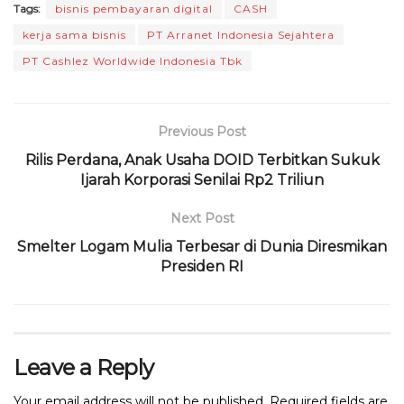
o
p
m
s
Tags:
bisnis pembayaran digital
CASH
kerja sama bisnis
PT Arranet Indonesia Sejahtera
o
p
PT Cashlez Worldwide Indonesia Tbk
k
Previous Post
Rilis Perdana, Anak Usaha DOID Terbitkan Sukuk
Ijarah Korporasi Senilai Rp2 Triliun
Next Post
Smelter Logam Mulia Terbesar di Dunia Diresmikan
Presiden RI
Leave a Reply
Your email address will not be published.
Required fields are