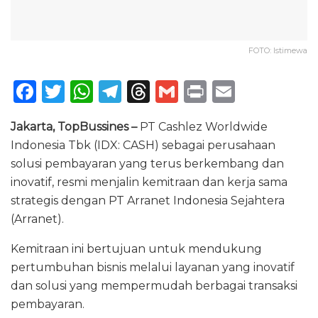
FOTO: Istimewa
F
T
W
T
T
G
P
E
a
w
h
el
h
m
ri
m
Jakarta, TopBussines –
PT Cashlez Worldwide
c
it
a
e
re
ai
n
ai
Indonesia Tbk (IDX: CASH) sebagai perusahaan
e
te
ts
g
a
l
t
l
solusi pembayaran yang terus berkembang dan
b
r
A
ra
d
inovatif, resmi menjalin kemitraan dan kerja sama
o
p
m
s
strategis dengan PT Arranet Indonesia Sejahtera
(Arranet).
o
p
k
Kemitraan ini bertujuan untuk mendukung
pertumbuhan bisnis melalui layanan yang inovatif
dan solusi yang mempermudah berbagai transaksi
pembayaran.