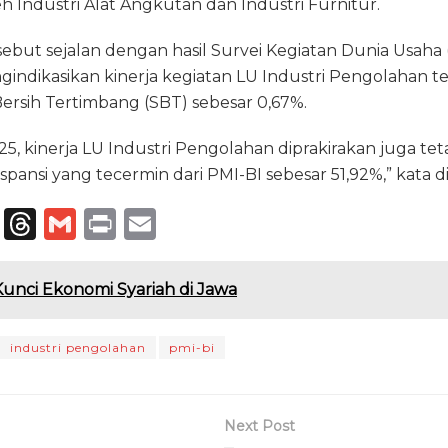
eh Industri Alat Angkutan dan Industri Furnitur.
but sejalan dengan hasil Survei Kegiatan Dunia Usaha
gindikasikan kinerja kegiatan LU Industri Pengolahan 
Bersih Tertimbang (SBT) sebesar 0,67%.
25, kinerja LU Industri Pengolahan diprakirakan juga tet
pansi yang tecermin dari PMI-BI sebesar 51,92%,” kata di
T
T
G
P
E
el
h
m
ri
m
e
re
ai
n
ai
 Kunci Ekonomi Syariah di Jawa
g
a
l
t
l
ra
d
industri pengolahan
pmi-bi
m
s
Next Post