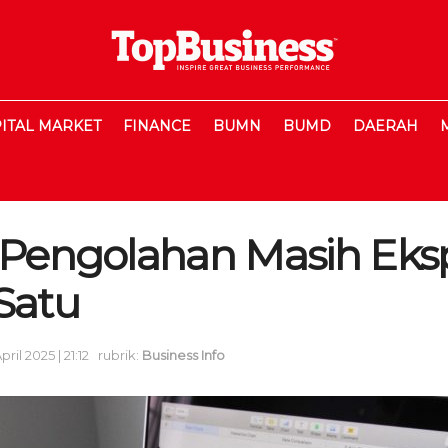
ITAL MARKET
FINANCE
BUMN
BUMD
DAERAH
 Pengolahan Masih Eksp
Satu
pril 2025 | 21:12
rubrik:
Business Info