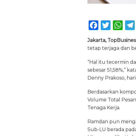
F
T
W
a
w
h
Jakarta, TopBusines
c
it
a
tetap terjaga dan b
e
te
ts
b
r
A
“Hal itu tecermin da
sebesar 51,58%,” ka
o
p
Denny Prakoso, hari 
o
p
k
Berdasarkan kompo
Volume Total Pesan
Tenaga Kerja.
Ramdan pun mengat
Sub-LU berada pada 