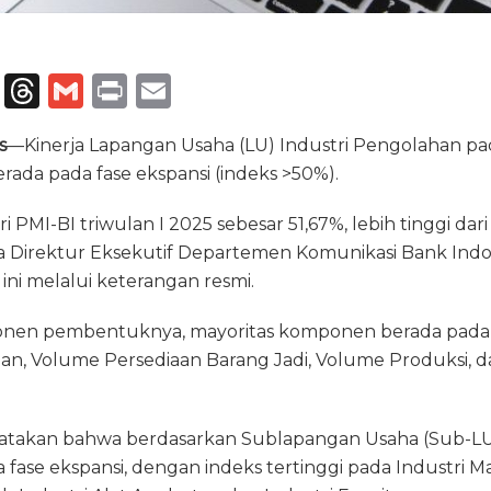
T
T
G
P
E
el
h
m
ri
m
s
—Kinerja Lapangan Usaha (LU) Industri Pengolahan pad
e
re
ai
n
ai
erada pada fase ekspansi (indeks >50%).
g
a
l
t
l
ra
d
ri PMI-BI triwulan I 2025 sebesar 51,67%, lebih tinggi dar
ta Direktur Eksekutif Departemen Komunikasi Bank Indo
m
s
ini melalui keterangan resmi.
nen pembentuknya, mayoritas komponen berada pada fa
an, Volume Persediaan Barang Jadi, Volume Produksi, d
akan bahwa berdasarkan Sublapangan Usaha (Sub-LU),
fase ekspansi, dengan indeks tertinggi pada Industri 