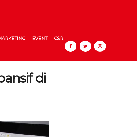
MARKETING
EVENT
CSR
ansif di