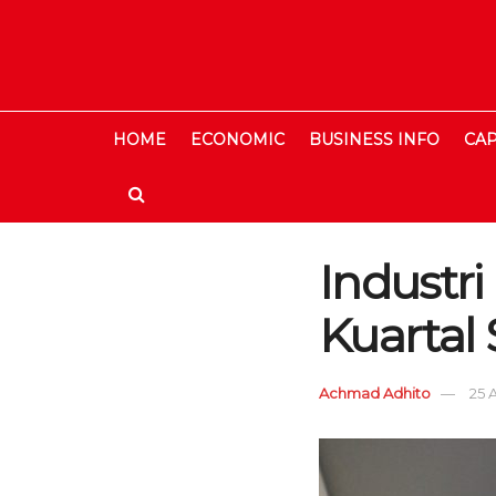
HOME
ECONOMIC
BUSINESS INFO
CAP
Industri
Kuartal 
Achmad Adhito
25 A