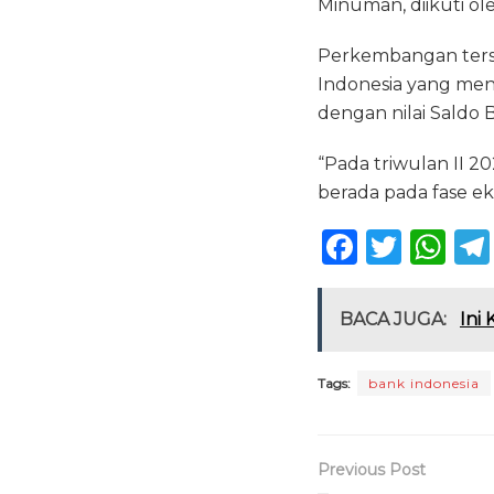
Minuman, diikuti ol
Perkembangan terse
Indonesia yang men
dengan nilai Saldo 
“Pada triwulan II 20
berada pada fase eks
F
T
W
a
w
h
c
it
a
BACA JUGA:
Ini
e
te
ts
b
r
A
Tags:
bank indonesia
o
p
o
p
Previous Post
k