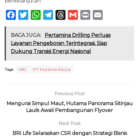
berkelanjutan.
F
T
W
T
T
G
P
E
a
w
h
el
h
m
ri
m
c
it
a
e
re
ai
n
ai
BACA JUGA:
Pertamina Drilling Perluas
e
te
ts
g
a
l
t
l
Layanan Pengeboran Terintegrasi, Siap
Dukung Transisi Energi Nasional
b
r
A
ra
d
o
p
m
s
Tags:
HKI
PT Hutama Karya
o
p
k
Previous Post
Mengurai Simpul Maut, Hutama Panorama Sitinjau
Lauik Awali Pembangunan Flyover
Next Post
BRI Life Selaraskan CSR dengan Strategi Bisnis