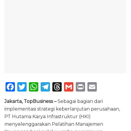
F
T
W
T
T
G
P
E
a
w
h
el
h
m
ri
m
Jakarta, TopBusiness –
Sebagai bagian dari
c
it
a
e
re
ai
n
ai
implementasi strategi keberlanjutan perusahaan,
e
te
ts
g
a
l
t
l
PT Hutama Karya Infrastruktur (HKI)
b
r
A
ra
d
menyelenggarakan Pelatihan Manajemen