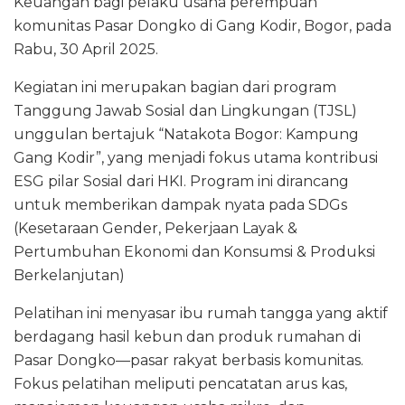
o
p
m
s
Keuangan bagi pelaku usaha perempuan
komunitas Pasar Dongko di Gang Kodir, Bogor, pada
o
p
Rabu, 30 April 2025.
k
Kegiatan ini merupakan bagian dari program
Tanggung Jawab Sosial dan Lingkungan (TJSL)
unggulan bertajuk “Natakota Bogor: Kampung
Gang Kodir”, yang menjadi fokus utama kontribusi
ESG pilar Sosial dari HKI. Program ini dirancang
untuk memberikan dampak nyata pada SDGs
(Kesetaraan Gender, Pekerjaan Layak &
Pertumbuhan Ekonomi dan Konsumsi & Produksi
Berkelanjutan)
Pelatihan ini menyasar ibu rumah tangga yang aktif
berdagang hasil kebun dan produk rumahan di
Pasar Dongko—pasar rakyat berbasis komunitas.
Fokus pelatihan meliputi pencatatan arus kas,