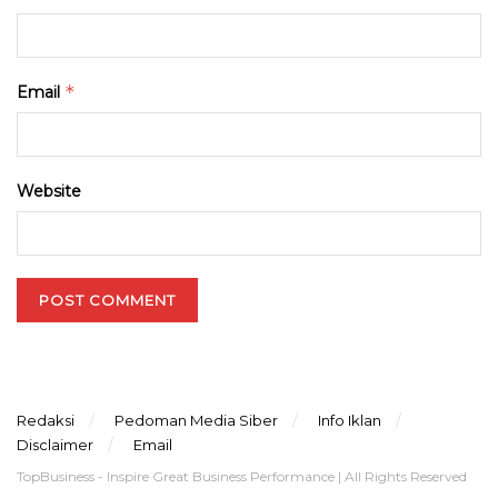
*
Email
Website
Redaksi
Pedoman Media Siber
Info Iklan
Disclaimer
Email
TopBusiness - Inspire Great Business Performance | All Rights Reserved