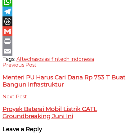
Twitter
WhatsApp
Telegram
Threads
Gmail
Print
Tags:
Aftech
asosiasi fintech indonesia
Email
Previous Post
Menteri PU Harus Cari Dana Rp 753 T Buat
Bangun Infrastruktur
Next Post
Proyek Baterai Mobil Listrik CATL
Groundbreaking Juni Ini
Leave a Reply