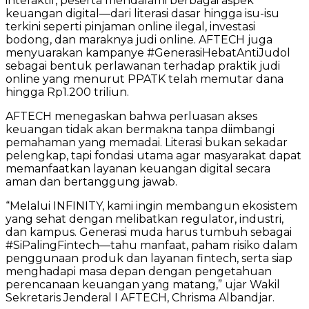
interaktif, peserta mendalami berbagai aspek
keuangan digital—dari literasi dasar hingga isu-isu
terkini seperti pinjaman online ilegal, investasi
bodong, dan maraknya judi online. AFTECH juga
menyuarakan kampanye #GenerasiHebatAntiJudol
sebagai bentuk perlawanan terhadap praktik judi
online yang menurut PPATK telah memutar dana
hingga Rp1.200 triliun.
AFTECH menegaskan bahwa perluasan akses
keuangan tidak akan bermakna tanpa diimbangi
pemahaman yang memadai. Literasi bukan sekadar
pelengkap, tapi fondasi utama agar masyarakat dapat
memanfaatkan layanan keuangan digital secara
aman dan bertanggung jawab.
“Melalui INFINITY, kami ingin membangun ekosistem
yang sehat dengan melibatkan regulator, industri,
dan kampus. Generasi muda harus tumbuh sebagai
#SiPalingFintech—tahu manfaat, paham risiko dalam
penggunaan produk dan layanan fintech, serta siap
menghadapi masa depan dengan pengetahuan
perencanaan keuangan yang matang,” ujar Wakil
Sekretaris Jenderal I AFTECH, Chrisma Albandjar.