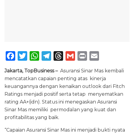
F
T
W
T
T
G
P
E
a
w
h
el
h
m
ri
m
Jakarta, TopBusiness –
Asuransi Sinar Mas kembali
c
it
a
e
re
ai
n
ai
mencatatkan capaian penting atas kinerja
e
te
ts
g
a
l
t
l
keuangannya dengan kenaikan outlook dari Fitch
b
r
A
ra
d
Ratings menjadi positif serta tetap menyematkan
o
p
m
s
rating AA+(idn). Status ini menegaskan Asuransi
Sinar Mas memiliki permodalan yang kuat dan
o
p
profitabilitas yang baik.
k
“Capaian Asuransi Sinar Mas ini menjadi bukti nyata