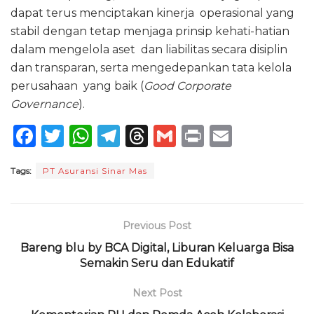
dapat terus menciptakan kinerja operasional yang
stabil dengan tetap menjaga prinsip kehati-hatian
dalam mengelola aset dan liabilitas secara disiplin
dan transparan, serta mengedepankan tata kelola
perusahaan yang baik (
Good Corporate
Governance
).
F
T
W
T
T
G
P
E
a
w
h
el
h
m
ri
m
Tags:
PT Asuransi Sinar Mas
c
it
a
e
re
ai
n
ai
e
te
ts
g
a
l
t
l
b
r
A
ra
d
Previous Post
o
p
m
s
Bareng blu by BCA Digital, Liburan Keluarga Bisa
o
Semakin Seru dan Edukatif
p
k
Next Post