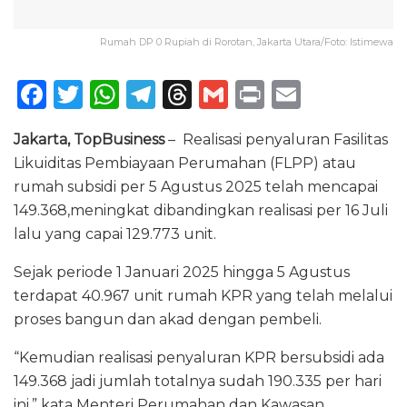
Rumah DP 0 Rupiah di Rorotan, Jakarta Utara/Foto: Istimewa
F
T
W
T
T
G
P
E
a
w
h
el
h
m
ri
m
Jakarta, TopBusiness
– Realisasi penyaluran Fasilitas
c
it
a
e
re
ai
n
ai
Likuiditas Pembiayaan Perumahan (FLPP) atau
e
te
ts
g
a
l
t
l
rumah subsidi per 5 Agustus 2025 telah mencapai
b
r
A
ra
d
149.368,meningkat dibandingkan realisasi per 16 Juli
o
p
m
s
lalu yang capai 129.773 unit.
o
p
Sejak periode 1 Januari 2025 hingga 5 Agustus
k
terdapat 40.967 unit rumah KPR yang telah melalui
proses bangun dan akad dengan pembeli.
“Kemudian realisasi penyaluran KPR bersubsidi ada
149.368 jadi jumlah totalnya sudah 190.335 per hari
ini,” kata Menteri Perumahan dan Kawasan