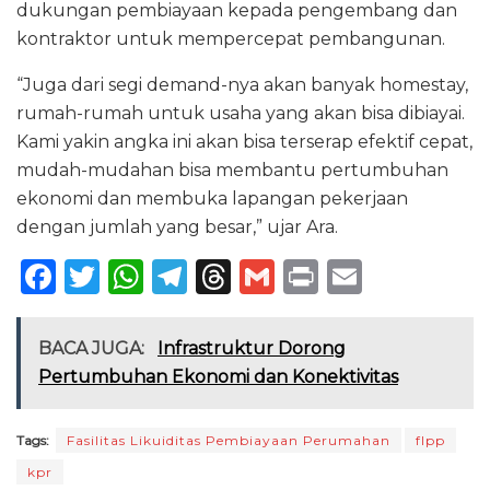
dukungan pembiayaan kepada pengembang dan
kontraktor untuk mempercepat pembangunan.
“Juga dari segi demand-nya akan banyak homestay,
rumah-rumah untuk usaha yang akan bisa dibiayai.
Kami yakin angka ini akan bisa terserap efektif cepat,
mudah-mudahan bisa membantu pertumbuhan
ekonomi dan membuka lapangan pekerjaan
dengan jumlah yang besar,” ujar Ara.
F
T
W
T
T
G
P
E
a
w
h
el
h
m
ri
m
c
it
a
e
re
ai
n
ai
BACA JUGA:
Infrastruktur Dorong
e
te
ts
g
a
l
t
l
Pertumbuhan Ekonomi dan Konektivitas
b
r
A
ra
d
o
p
m
s
Tags:
Fasilitas Likuiditas Pembiayaan Perumahan
flpp
kpr
o
p