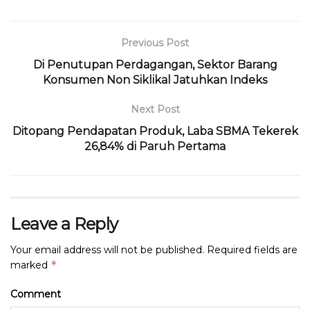
k
Previous Post
Di Penutupan Perdagangan, Sektor Barang
Konsumen Non Siklikal Jatuhkan Indeks
Next Post
Ditopang Pendapatan Produk, Laba SBMA Tekerek
26,84% di Paruh Pertama
Leave a Reply
Your email address will not be published.
Required fields are
*
marked
Comment