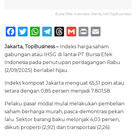
Bursa Efek Indonesia (Rendy MR/TopBusiness)
F
T
W
T
T
G
P
E
a
w
h
el
h
m
ri
m
Jakarta, TopBusiness –
Indeks harga saham
c
it
a
e
re
ai
n
ai
gabungan atau IHSG di lantai PT Bursa Efek
e
te
ts
g
a
l
t
l
Indonesia pada penutupan perdagangan Rabu
b
r
A
ra
d
(2/09/2025) berlabel hijau.
o
p
m
s
Indeks komposit Jakarta menguat 65,51 poin atau
o
p
setara dengan 0,85 persen menjadi 7.801,58.
k
Pelaku pasar modal mulai melakukan pembelian
saham berharga murah, pasca-demontrasi pekan
lalu. Sektor barang baku melonjak 4,03 persen,
diikuti properti (2,92) dan transportasi (2,26).