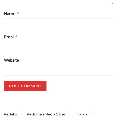
*
Name
*
Email
Website
Redaksi
Pedoman Media Siber
Info Iklan