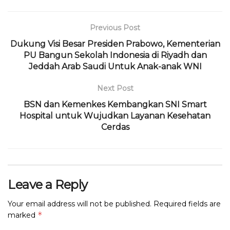
e
te
ts
g
a
l
t
l
b
r
A
ra
d
Previous Post
o
p
m
s
Dukung Visi Besar Presiden Prabowo, Kementerian
PU Bangun Sekolah Indonesia di Riyadh dan
o
p
Jeddah Arab Saudi Untuk Anak-anak WNI
k
Next Post
BSN dan Kemenkes Kembangkan SNI Smart
Hospital untuk Wujudkan Layanan Kesehatan
Cerdas
Leave a Reply
Your email address will not be published.
Required fields are
*
marked