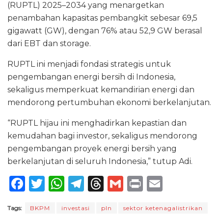
(RUPTL) 2025–2034 yang menargetkan
penambahan kapasitas pembangkit sebesar 69,5
gigawatt (GW), dengan 76% atau 52,9 GW berasal
dari EBT dan storage.
RUPTL ini menjadi fondasi strategis untuk
pengembangan energi bersih di Indonesia,
sekaligus memperkuat kemandirian energi dan
mendorong pertumbuhan ekonomi berkelanjutan.
“RUPTL hijau ini menghadirkan kepastian dan
kemudahan bagi investor, sekaligus mendorong
pengembangan proyek energi bersih yang
berkelanjutan di seluruh Indonesia,” tutup Adi.
F
T
W
T
T
G
P
E
a
w
h
el
h
m
ri
m
Tags:
BKPM
investasi
pln
sektor ketenagalistrikan
c
it
a
e
re
ai
n
ai