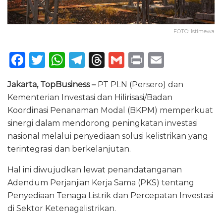
FOTO: Istimewa
F
T
W
T
T
G
P
E
a
w
h
el
h
m
ri
m
Jakarta, TopBusiness –
PT PLN (Persero) dan
c
it
a
e
re
ai
n
ai
Kementerian Investasi dan Hilirisasi/Badan
e
te
ts
g
a
l
t
l
Koordinasi Penanaman Modal (BKPM) memperkuat
b
r
A
ra
d
sinergi dalam mendorong peningkatan investasi
o
p
m
s
nasional melalui penyediaan solusi kelistrikan yang
terintegrasi dan berkelanjutan.
o
p
k
Hal ini diwujudkan lewat penandatanganan
Adendum Perjanjian Kerja Sama (PKS) tentang
Penyediaan Tenaga Listrik dan Percepatan Investasi
di Sektor Ketenagalistrikan.