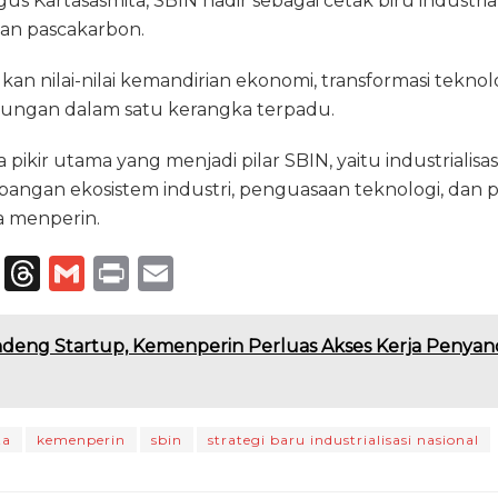
 Kartasasmita, SBIN hadir sebagai cetak biru industriali
an pascakarbon.
an nilai-nilai kemandirian ekonomi, transformasi teknolo
kungan dalam satu kerangka terpadu.
pikir utama yang menjadi pilar SBIN, yaitu industrialisa
angan ekosistem industri, penguasaan teknologi, dan p
a menperin.
T
T
G
P
E
el
h
m
ri
m
e
re
ai
n
ai
deng Startup, Kemenperin Perluas Akses Kerja Penyanda
g
a
l
t
l
ra
d
m
s
ta
kemenperin
sbin
strategi baru industrialisasi nasional