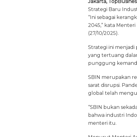
Jakarta, TopBusines
c
it
a
Strategi Baru Industr
e
te
ts
“Ini sebagai keran
b
r
A
2045,” kata Menteri
o
p
(27/10/2025).
o
p
Strategi ini menja
k
yang tertuang dala
punggung kemandiri
SBIN merupakan res
sarat disrupsi. Pand
global telah mengu
“SBIN bukan sekadar
bahwa industri Indo
menteri itu.