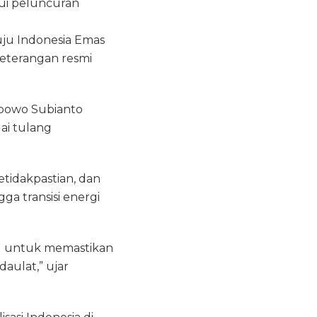
lui peluncuran
uju Indonesia Emas
keterangan resmi
abowo Subianto
ai tulang
tidakpastian, dan
ga transisi energi
nal untuk memastikan
aulat,” ujar