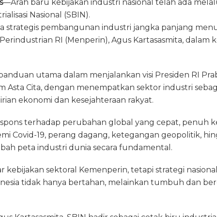
s
—Arah baru kebijakan industri nasional telah ada mela
e
re
ai
n
ai
ialisasi Nasional (SBIN).
g
a
l
t
l
gka strategis pembangunan industri jangka panjang men
ra
d
 Perindustrian RI (Menperin), Agus Kartasasmita, dalam 
m
s
di panduan utama dalam menjalankan visi Presiden RI Pr
m Asta Cita, dengan menempatkan sektor industri sebag
an ekonomi dan kesejahteraan rakyat.
pons terhadap perubahan global yang cepat, penuh ke
emi Covid-19, perang dagang, ketegangan geopolitik, hing
bah peta industri dunia secara fundamental.
 kebijakan sektoral Kemenperin, tetapi strategi nasio
nesia tidak hanya bertahan, melainkan tumbuh dan berd