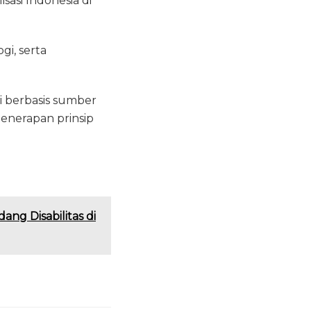
sasi Indonesia di
gi, serta
si berbasis sumber
enerapan prinsip
ng Disabilitas di