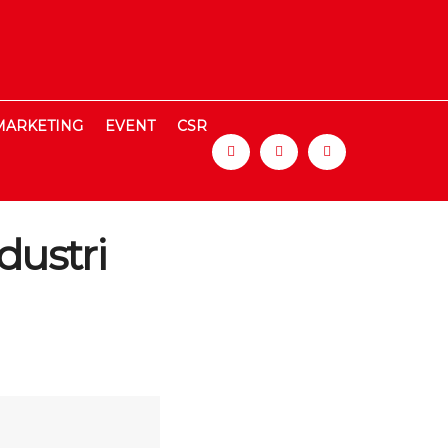
MARKETING
EVENT
CSR
dustri