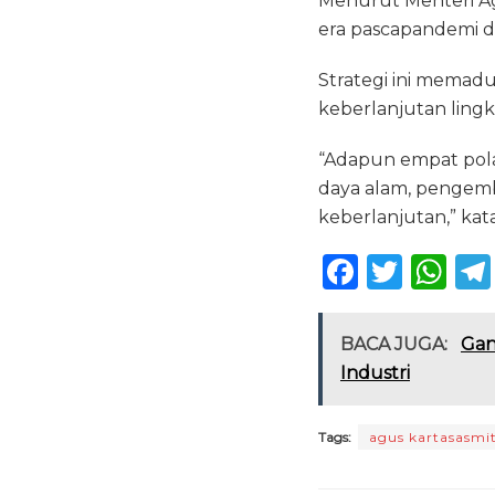
Menurut Menteri Agus
era pascapandemi d
Strategi ini memaduk
keberlanjutan ling
“Adapun empat pola 
daya alam, pengemb
keberlanjutan,” kat
F
T
W
a
w
h
c
it
a
BACA JUGA:
Gan
e
te
ts
Industri
b
r
A
o
p
Tags:
agus kartasasmi
o
p