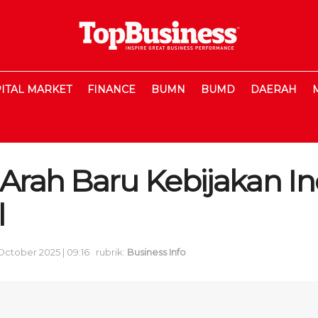
ITAL MARKET
FINANCE
BUMN
BUMD
DAERAH
 Arah Baru Kebijakan In
l
October 2025 | 09:16
rubrik:
Business Info