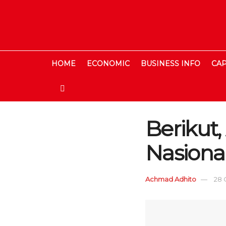
HOME
ECONOMIC
BUSINESS INFO
CAP
Berikut,
Nasiona
Achmad Adhito
28 