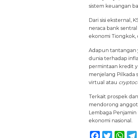
sistem keuangan ba
Dari sisi eksternal
neraca bank sentra
ekonomi Tiongkok, d
Adapun tantangan y
dunia terhadap infla
permintaan kredit y
menjelang Pilkada 
virtual atau
cryptoc
Terkait prospek da
mendorong anggotan
Lembaga Penjamin 
ekonomi nasional.
F
T
W