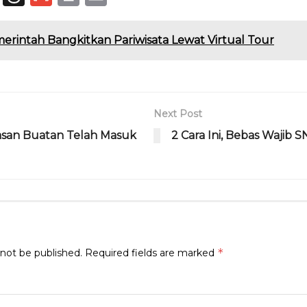
el
h
m
ri
m
e
re
ai
n
ai
erintah Bangkitkan Pariwisata Lewat Virtual Tour
g
a
l
t
l
ra
d
m
s
Next Post
asan Buatan Telah Masuk
2 Cara Ini, Bebas Wajib 
*
 not be published.
Required fields are marked