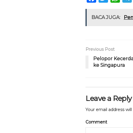
a
w
h
c
it
a
BACA JUGA:
Pem
e
te
ts
b
r
A
o
p
Previous Post
o
p
Pelopor Kecerd
k
ke Singapura
Leave a Reply
Your email address will
Comment