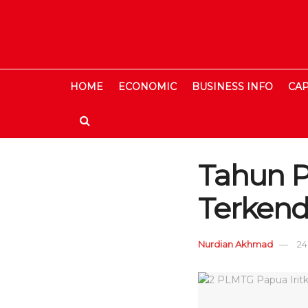
HOME
ECONOMIC
BUSINESS INFO
CAP
Tahun Po
Terkend
Nurdian Akhmad
24