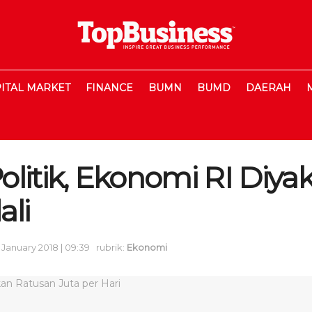
ITAL MARKET
FINANCE
BUMN
BUMD
DAERAH
litik, Ekonomi RI Diyak
ali
 January 2018 | 09:39
rubrik:
Ekonomi