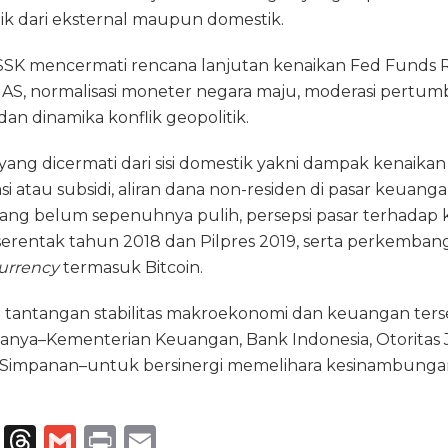
ik dari eksternal maupun domestik.
, KSSK mencermati rencana lanjutan kenaikan Fed Funds R
l AS, normalisasi moneter negara maju, moderasi pertu
an dinamika konflik geopolitik.
ang dicermati dari sisi domestik yakni dampak kenaika
si atau subsidi, aliran dana non-residen di pasar keuanga
ang belum sepenuhnya pulih, persepsi pasar terhadap ko
serentak tahun 2018 dan Pilpres 2019, serta perkemba
urrency
termasuk Bitcoin.
n tantangan stabilitas makroekonomi dan keuangan ter
ya–Kementerian Keuangan, Bank Indonesia, Otoritas 
Simpanan–untuk bersinergi memelihara kesinambung
T
T
G
P
E