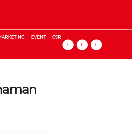
MARKETING
EVENT
CSR
anaman