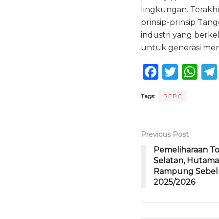
lingkungan. Terakh
prinsip-prinsip Ta
industri yang berk
untuk generasi me
F
T
W
a
w
h
Tags:
PEPC
c
it
a
e
te
ts
b
r
A
Previous Post
o
p
Pemeliharaan To
Selatan, Hutama
o
p
Rampung Sebelu
k
2025/2026