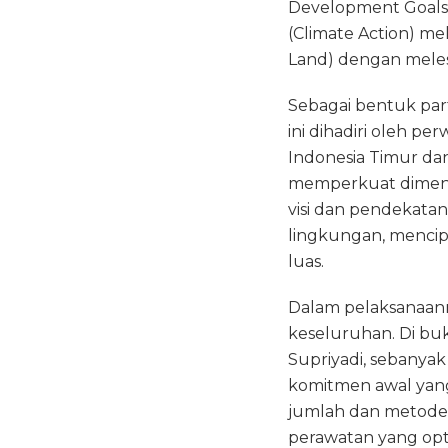
Development Goals
(Climate Action) me
Land) dengan meles
Sebagai bentuk part
ini dihadiri oleh pe
Indonesia Timur dan
memperkuat dimensi
visi dan pendekatan
lingkungan, mencip
luas.
Dalam pelaksanaan
keseluruhan. Di bu
Supriyadi, sebanyak
komitmen awal yang
jumlah dan metode 
perawatan yang op