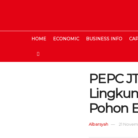
HOME
ECONOMIC
BUSINESS INFO
CAP
PEPC J
Lingkun
Pohon E
Albarsyah
21 Novemb