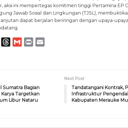
ir, aksi ini mempertegas komitmen tinggi Pertamina EP
nggung Jawab Sosial dan Lingkungan (TJSL), membuktika
elanjutan dapat berjalan beriringan dengan upaya-upay
ndatang.
T
T
G
P
E
el
h
m
ri
m
e
re
ai
n
ai
g
a
l
t
l
ra
d
Next Post
m
s
l Sumatra Bagian
Tandatangani Kontrak,
 Karya Targetkan
Infrastruktur Pengendal
m Libur Nataru
Kabupaten Merauke Mul