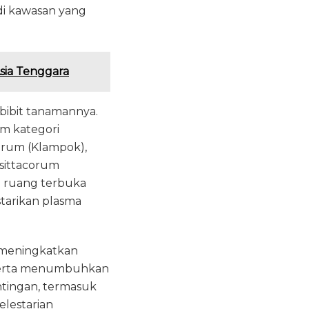
adi kawasan yang
sia Tenggara
 bibit tanamannya.
am kategori
lorum (Klampok),
psittacorum
h ruang terbuka
starikan plasma
uk meningkatkan
 Serta menumbuhkan
ntingan, termasuk
elestarian