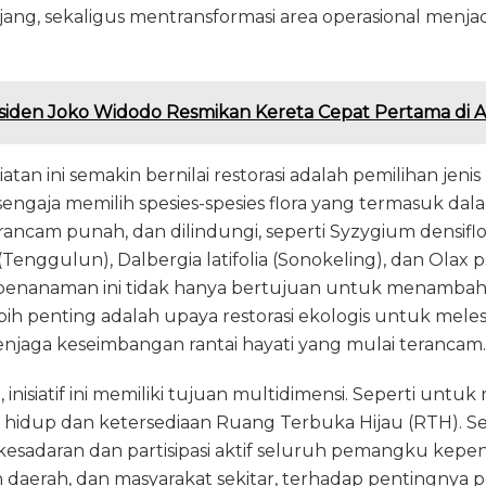
jang, sekaligus mentransformasi area operasional menj
siden Joko Widodo Resmikan Kereta Cepat Pertama di A
an ini semakin bernilai restorasi adalah pemilihan jenis
engaja memilih spesies-spesies flora yang termasuk dal
rancam punah, dan dilindungi, seperti Syzygium densif
Tenggulun), Dalbergia latifolia (Sonokeling), dan Olax 
 penanaman ini tidak hanya bertujuan untuk menamba
lebih penting adalah upaya restorasi ekologis untuk mele
enjaga keseimbangan rantai hayati yang mulai terancam.
 inisiatif ini memiliki tujuan multidimensi. Seperti unt
n hidup dan ketersediaan Ruang Terbuka Hijau (RTH).
esadaran dan partisipasi aktif seluruh pemangku kepe
 daerah, dan masyarakat sekitar, terhadap pentingnya p