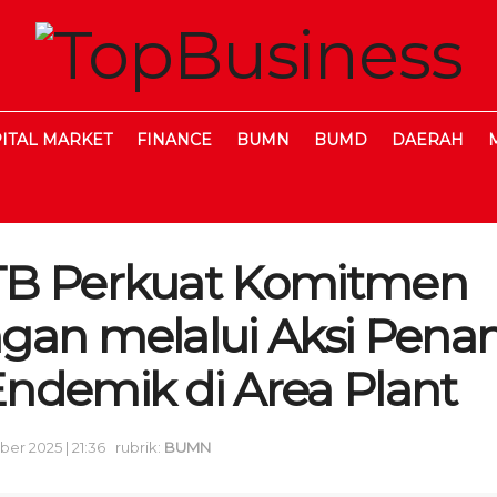
ITAL MARKET
FINANCE
BUMN
BUMD
DAERAH
TB Perkuat Komitmen
gan melalui Aksi Pen
ndemik di Area Plant
er 2025 | 21:36
rubrik:
BUMN