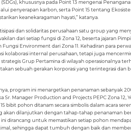
 (SDGs), khususnya pada Point 13 mengenai Penangana
lalui penyerapan karbon, serta Point 15 tentang Ekosiste
tarikan keanekaragaman hayati,” katanya.
isipasi dan solidaritas perusahaan satu group yang men
rwakilan dari setiap fungsi di Zona 12, beserta jajaran Pim
 Fungsi Environment dari Zona 11. Kehadiran para perwak
 kolaborasi internal perusahaan, tetapi juga mencer
 strategis Grup Pertamina di wilayah operasionalnya terh
takan sebuah gerakan korporasi yang terintegrasi dan 
nya, program ini menargetkan penanaman sebanyak 20
ka Sr. Manager Production and Projects PEPC Zona 12, 
 15 bibit pohon ditanam secara simbolis dalam acara sere
 akan dilanjutkan dengan tahap-tahap penanaman ber
ini dirancang untuk memastikan setiap pohon mendapa
timal, sehingga dapat tumbuh dengan baik dan membe