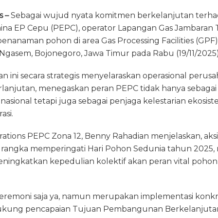
el
h
m
ri
m
s –
e
Sebagai wujud nyata komitmen berkelanjutan terha
re
ai
n
ai
ina EP Cepu (PEPC), operator Lapangan Gas Jambaran T
g
a
l
t
l
enanaman pohon di area Gas Processing Facilities (GPF) 
ra
d
Ngasem, Bojonegoro, Jawa Timur pada Rabu (19/11/2025)
m
s
n ini secara strategis menyelaraskan operasional peru
erlanjutan, menegaskan peran PEPC tidak hanya sebagai
sional tetapi juga sebagai penjaga kelestarian ekosis
asi.
tions PEPC Zona 12, Benny Rahadian menjelaskan, aks
m rangka memperingati Hari Pohon Sedunia tahun 2025
ingkatkan kepedulian kolektif akan peran vital poho
 seremoni saja ya, namun merupakan implementasi konk
ung pencapaian Tujuan Pembangunan Berkelanjutan 