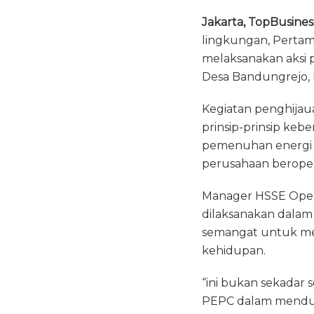
a
w
h
Jakarta, TopBusines
c
it
a
lingkungan, Pertam
e
te
ts
melaksanakan aksi p
b
r
A
Desa Bandungrejo, 
o
p
Kegiatan penghijaua
o
p
prinsip-prinsip keb
k
pemenuhan energi na
perusahaan beroper
Manager HSSE Opera
dilaksanakan dala
semangat untuk men
kehidupan.
“ini bukan sekadar
PEPC dalam menduk