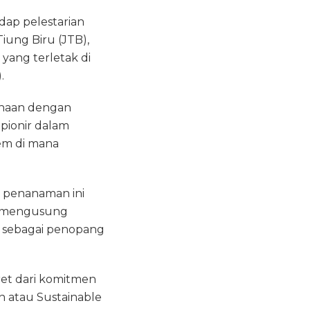
dap pelestarian
iung Biru (JTB),
yang terletak di
.
sahaan dengan
 pionir dalam
tem di mana
i penanaman ini
, mengusung
n sebagai penopang
ret dari komitmen
atau Sustainable