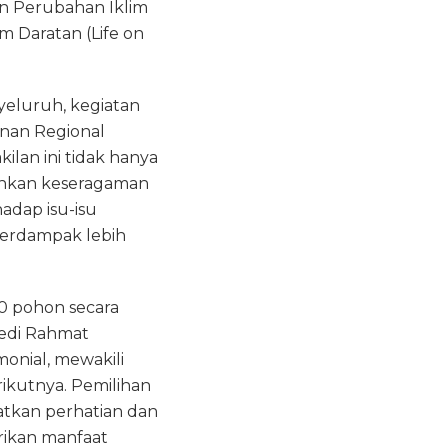
n Perubahan Iklim
m Daratan (Life on
yeluruh, kegiatan
pinan Regional
ilan ini tidak hanya
minkan keseragaman
adap isu-isu
berdampak lebih
0 pohon secara
Yedi Rahmat
monial, mewakili
ikutnya. Pemilihan
tkan perhatian dan
rikan manfaat