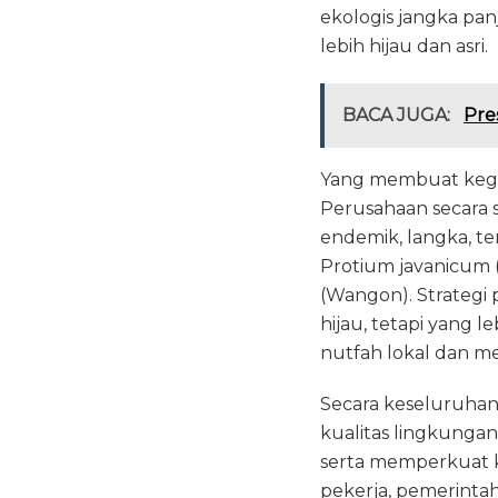
ekologis jangka pan
lebih hijau dan asri.
BACA JUGA:
Pre
Yang membuat kegiat
Perusahaan secara s
endemik, langka, te
Protium javanicum (
(Wangon). Strategi
hijau, tetapi yang 
nutfah lokal dan m
Secara keseluruhan,
kualitas lingkunga
serta memperkuat k
pekerja, pemerintah