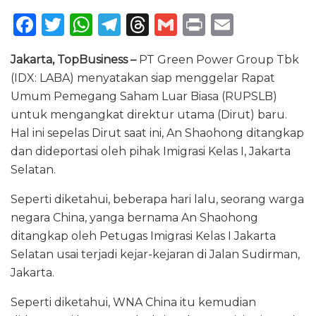
F
T
W
T
T
G
P
E
a
w
h
el
h
m
ri
m
Jakarta, TopBusiness –
PT Green Power Group Tbk
c
it
a
e
re
ai
n
ai
(IDX: LABA) menyatakan siap menggelar Rapat
e
te
ts
g
a
l
t
l
Umum Pemegang Saham Luar Biasa (RUPSLB)
b
r
A
ra
d
untuk mengangkat direktur utama (Dirut) baru.
o
p
m
s
Hal ini sepelas Dirut saat ini, An Shaohong ditangkap
dan dideportasi oleh pihak Imigrasi Kelas I, Jakarta
o
p
Selatan.
k
Seperti diketahui, beberapa hari lalu, seorang warga
negara China, yanga bernama An Shaohong
ditangkap oleh Petugas Imigrasi Kelas I Jakarta
Selatan usai terjadi kejar-kejaran di Jalan Sudirman,
Jakarta.
Seperti diketahui, WNA China itu kemudian