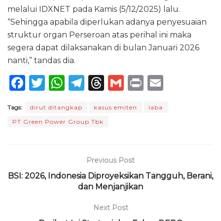
melalui IDXNET pada Kamis (5/12/2025) lalu.
“Sehingga apabila diperlukan adanya penyesuaian
struktur organ Perseroan atas perihal ini maka
segera dapat dilaksanakan di bulan Januari 2026
nanti,” tandas dia.
F
T
W
T
T
G
P
E
a
w
h
el
h
m
ri
m
Tags:
dirut ditangkap
kasus emiten
laba
c
it
a
e
re
ai
n
ai
PT Green Power Group Tbk
e
te
ts
g
a
l
t
l
b
r
A
ra
d
o
p
m
s
Previous Post
o
p
BSI: 2026, Indonesia Diproyeksikan Tangguh, Berani,
dan Menjanjikan
k
Next Post