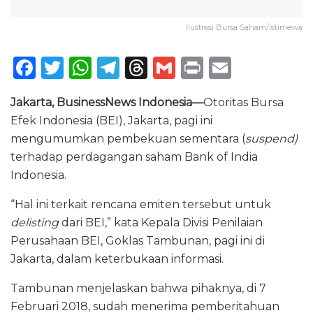
Ilustrasi Bursa Saham/Istimewa
F
T
W
T
T
G
P
E
a
w
h
el
h
m
ri
m
Jakarta, BusinessNews Indonesia—
Otoritas Bursa
c
it
a
e
re
ai
n
ai
Efek Indonesia (BEI), Jakarta, pagi ini
e
te
ts
g
a
l
t
l
mengumumkan pembekuan sementara (
suspend)
b
r
A
ra
d
terhadap perdagangan saham Bank of India
o
p
m
s
Indonesia.
o
p
“Hal ini terkait rencana emiten tersebut untuk
k
delisting
dari BEI,” kata Kepala Divisi Penilaian
Perusahaan BEI, Goklas Tambunan, pagi ini di
Jakarta, dalam keterbukaan informasi.
Tambunan menjelaskan bahwa pihaknya, di 7
Februari 2018, sudah menerima pemberitahuan