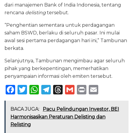
dari manajemen Bank of India Indonesia, tentang
rencana
delisting
tersebut.
“Penghentian sementara untuk perdagangan
saham BSWD, berlaku di seluruh pasar. Ini mulai
awal sesi pertama perdagangan hari ini,” Tambunan
berkata.
Selanjutnya, Tambunan mengimbau agar seluruh
pihak yang berkepentingan, memerhatikan
penyampaian informasi oleh emiten tersebut.
F
T
W
T
T
G
P
E
a
w
h
el
h
m
ri
m
c
it
a
e
re
ai
n
ai
BACA JUGA:
Pacu Pelindungan Investor, BEI
e
te
ts
g
a
l
t
l
Harmonisasikan Peraturan Delisting dan
Relisting
b
r
A
ra
d