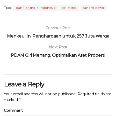
o
p
m
s
Tags:
bank of india indonesia
delisting
saham bswd
o
p
k
Previous Post
Menkeu: Ini Penghargaan untuk 257 Juta Warga
Next Post
PDAM Giri Menang, Optimalkan Aset Properti
Leave a Reply
Your email address will not be published.
Required fields are
*
marked
Comment