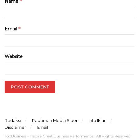
*
Name
*
Email
Website
Redaksi
Pedoman Media Siber
Info Iklan
Disclaimer
Email
TopBusiness - Inspire Great Business Performance | All Rights Reserved