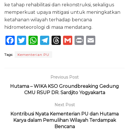
ke tahap rehabilitasi dan rekonstruksi, sekaligus
memperkuat upaya mitigasi untuk meningkatkan
ketahanan wilayah terhadap bencana
hidrometeorologi di masa mendatang.
F
T
W
T
T
G
P
E
a
w
h
el
h
m
ri
m
Tags:
Kementerian PU
c
it
a
e
re
ai
n
ai
e
te
ts
g
a
l
t
l
b
r
A
ra
d
Previous Post
o
p
m
s
Hutama – WIKA KSO Groundbreaking Gedung
o
CMU RSUP DR. Sardjito Yogyakarta
p
k
Next Post
Kontribusi Nyata Kementerian PU dan Hutama
Karya dalam Pemulihan Wilayah Terdampak
Bencana