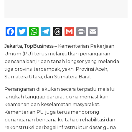
F
T
W
T
T
G
P
E
a
w
h
el
h
m
ri
m
Jakarta, TopBusiness –
Kementerian Pekerjaan
c
it
a
e
re
ai
n
ai
Umum (PU) terus melanjutkan penanganan
e
te
ts
g
a
l
t
l
bencana banjir dan tanah longsor yang melanda
b
r
A
ra
d
tiga provinsi terdampak, yakni Provinsi Aceh,
o
p
m
s
Sumatera Utara, dan Sumatera Barat.
o
p
Penanganan dilakukan secara terpadu melalui
k
langkah tanggap darurat guna memastikan
keamanan dan keselamatan masyarakat.
Kementerian PU juga terus mendorong
penanganan bencana ke tahap rehabilitasi dan
rekonstruksi berbagai infrastruktur dasar guna