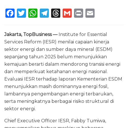
F
T
W
T
T
G
P
E
a
w
h
el
h
m
ri
m
c
it
a
e
re
ai
n
ai
Jakarta, TopBusiness —
Institute for Essential
e
te
ts
g
a
l
t
l
Services Reform (IESR) menilai capaian kinerja
b
r
A
ra
d
sektor energi dan sumber daya mineral (ESDM)
o
p
m
s
sepanjang tahun 2025 belum menunjukkan
kemajuan berarti dalam mendorong transisi energi
o
p
dan memperkuat ketahanan energi nasional.
k
Evaluasi IESR terhadap laporan Kementerian ESDM
menunjukkan masih dominannya energi fosil,
lambannya pengembangan energi terbarukan,
serta meningkatnya berbagai risiko struktural di
sektor energi.
Chief Executive Officer IESR, Fabby Tumiwa,