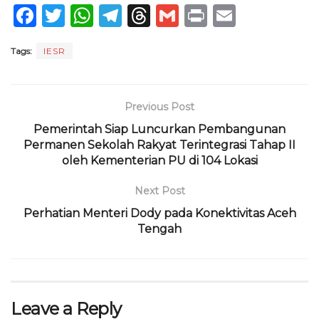
F
T
W
T
T
G
P
E
a
w
h
el
h
m
ri
m
Tags:
IESR
c
it
a
e
re
ai
n
ai
e
te
ts
g
a
l
t
l
b
r
A
ra
d
Previous Post
o
p
m
s
Pemerintah Siap Luncurkan Pembangunan
Permanen Sekolah Rakyat Terintegrasi Tahap II
o
p
oleh Kementerian PU di 104 Lokasi
k
Next Post
Perhatian Menteri Dody pada Konektivitas Aceh
Tengah
Leave a Reply