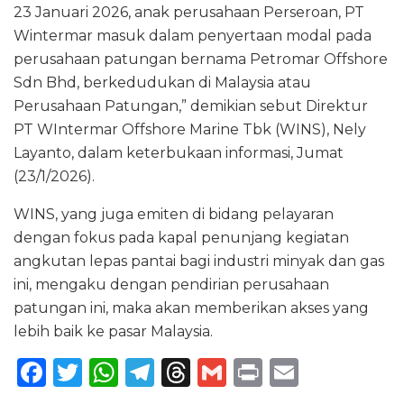
23 Januari 2026, anak perusahaan Perseroan, PT
Wintermar masuk dalam penyertaan modal pada
perusahaan patungan bernama Petromar Offshore
Sdn Bhd, berkedudukan di Malaysia atau
Perusahaan Patungan,” demikian sebut Direktur
PT WIntermar Offshore Marine Tbk (WINS), Nely
Layanto, dalam keterbukaan informasi, Jumat
(23/1/2026).
WINS, yang juga emiten di bidang pelayaran
dengan fokus pada kapal penunjang kegiatan
angkutan lepas pantai bagi industri minyak dan gas
ini, mengaku dengan pendirian perusahaan
patungan ini, maka akan memberikan akses yang
lebih baik ke pasar Malaysia.
F
T
W
T
T
G
P
E
a
w
h
el
h
m
ri
m