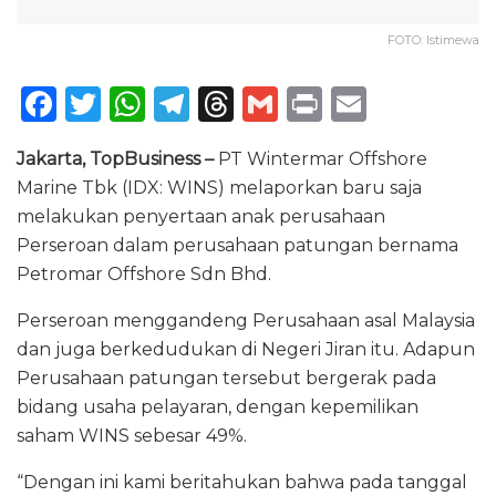
FOTO: Istimewa
F
T
W
T
T
G
P
E
a
w
h
el
h
m
ri
m
Jakarta, TopBusiness –
PT Wintermar Offshore
c
it
a
e
re
ai
n
ai
Marine Tbk (IDX: WINS) melaporkan baru saja
e
te
ts
g
a
l
t
l
melakukan penyertaan anak perusahaan
b
r
A
ra
d
Perseroan dalam perusahaan patungan bernama
o
p
m
s
Petromar Offshore Sdn Bhd.
o
p
Perseroan menggandeng Perusahaan asal Malaysia
k
dan juga berkedudukan di Negeri Jiran itu. Adapun
Perusahaan patungan tersebut bergerak pada
bidang usaha pelayaran, dengan kepemilikan
saham WINS sebesar 49%.
“Dengan ini kami beritahukan bahwa pada tanggal