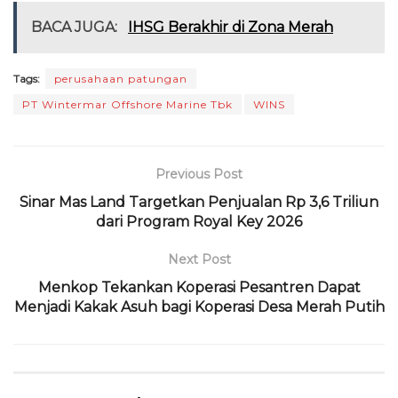
c
it
a
e
re
ai
n
ai
BACA JUGA:
IHSG Berakhir di Zona Merah
e
te
ts
g
a
l
t
l
b
r
A
ra
d
Tags:
perusahaan patungan
o
p
m
s
PT Wintermar Offshore Marine Tbk
WINS
o
p
k
Previous Post
Sinar Mas Land Targetkan Penjualan Rp 3,6 Triliun
dari Program Royal Key 2026
Next Post
Menkop Tekankan Koperasi Pesantren Dapat
Menjadi Kakak Asuh bagi Koperasi Desa Merah Putih