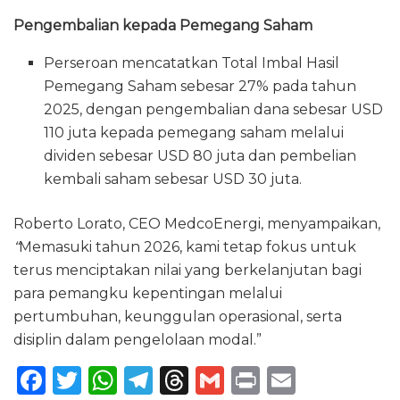
Pengembalian kepada Pemegang Saham
Perseroan mencatatkan Total Imbal Hasil
Pemegang Saham sebesar 27% pada tahun
2025, dengan pengembalian dana sebesar USD
110 juta kepada pemegang saham melalui
dividen sebesar USD 80 juta dan pembelian
kembali saham sebesar USD 30 juta.
Roberto Lorato, CEO MedcoEnergi, menyampaikan,
“
Memasuki tahun 2026, kami tetap fokus untuk
terus menciptakan nilai yang berkelanjutan bagi
para pemangku kepentingan melalui
pertumbuhan, keunggulan operasional, serta
disiplin dalam pengelolaan modal.”
F
T
W
T
T
G
P
E