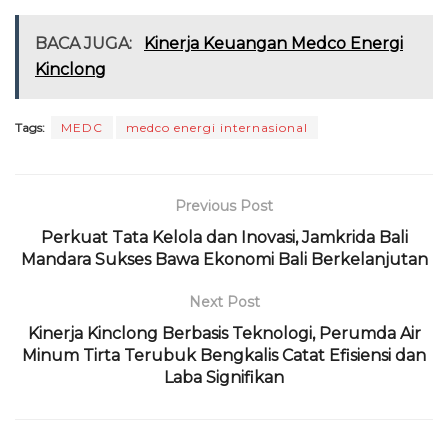
a
w
h
el
h
m
ri
m
c
it
a
e
re
ai
n
ai
BACA JUGA:
Kinerja Keuangan Medco Energi
e
te
ts
g
a
l
t
l
Kinclong
b
r
A
ra
d
o
p
m
s
Tags:
MEDC
medco energi internasional
o
p
k
Previous Post
Perkuat Tata Kelola dan Inovasi, Jamkrida Bali
Mandara Sukses Bawa Ekonomi Bali Berkelanjutan
Next Post
Kinerja Kinclong Berbasis Teknologi, Perumda Air
Minum Tirta Terubuk Bengkalis Catat Efisiensi dan
Laba Signifikan