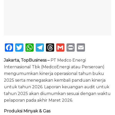
F
T
W
T
T
G
P
E
a
w
h
el
h
m
ri
m
Jakarta, TopBusiness –
PT Medco Energi
c
it
a
e
re
ai
n
ai
Internasional Tbk (MedcoEnergi atau Perseroan)
e
te
ts
g
a
l
t
l
mengumumkan kinerja operasional tahun buku
b
r
A
ra
d
2025 serta menegaskan kembali panduan kinerja
o
p
m
s
untuk tahun 2026. Laporan keuangan audit untuk
tahun 2025 akan diumumkan sesuai dengan waktu
o
p
pelaporan pada akhir Maret 2026.
k
Produksi Minyak & Gas