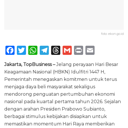
foto: ekon.go.id
F
T
W
T
T
G
P
E
a
w
h
el
h
m
ri
m
Jakarta, TopBusiness –
Jelang perayaan Hari Besar
c
it
a
e
re
ai
n
ai
Keagamaan Nasional (HBKN) Idulfitri 1447 H,
e
te
ts
g
a
l
t
l
Pemerintah menegaskan komitmen untuk terus
b
r
A
ra
d
menjaga daya beli masyarakat sekaligus
o
p
m
s
mendorong penguatan pertumbuhan ekonomi
nasional pada kuartal pertama tahun 2026. Sejalan
o
p
dengan arahan Presiden Prabowo Subianto,
k
berbagai stimulus kebijakan disiapkan untuk
memastikan momentum Hari Raya memberikan