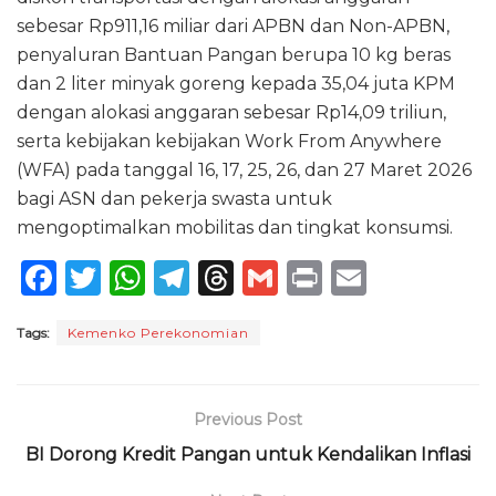
sebesar Rp911,16 miliar dari APBN dan Non-APBN,
penyaluran Bantuan Pangan berupa 10 kg beras
dan 2 liter minyak goreng kepada 35,04 juta KPM
dengan alokasi anggaran sebesar Rp14,09 triliun,
serta kebijakan kebijakan Work From Anywhere
(WFA) pada tanggal 16, 17, 25, 26, dan 27 Maret 2026
bagi ASN dan pekerja swasta untuk
mengoptimalkan mobilitas dan tingkat konsumsi.
F
T
W
T
T
G
P
E
a
w
h
el
h
m
ri
m
Tags:
Kemenko Perekonomian
c
it
a
e
re
ai
n
ai
e
te
ts
g
a
l
t
l
b
r
A
ra
d
Previous Post
o
p
m
s
BI Dorong Kredit Pangan untuk Kendalikan Inflasi
o
p