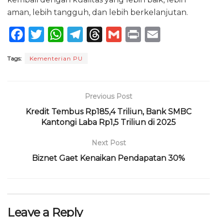
aman, lebih tangguh, dan lebih berkelanjutan.
F
T
W
T
T
G
P
E
a
w
h
el
h
m
ri
m
Tags:
Kementerian PU
c
it
a
e
re
ai
n
ai
e
te
ts
g
a
l
t
l
b
r
A
ra
d
Previous Post
o
p
m
s
Kredit Tembus Rp185,4 Triliun, Bank SMBC
o
Kantongi Laba Rp1,5 Triliun di 2025
p
k
Next Post
Biznet Gaet Kenaikan Pendapatan 30%
Leave a Reply