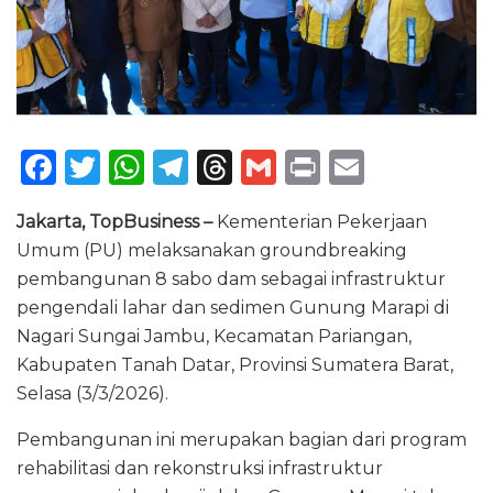
F
T
W
T
T
G
P
E
a
w
h
el
h
m
ri
m
Jakarta, TopBusiness –
Kementerian Pekerjaan
c
it
a
e
re
ai
n
ai
Umum (PU) melaksanakan groundbreaking
e
te
ts
g
a
l
t
l
pembangunan 8 sabo dam sebagai infrastruktur
b
r
A
ra
d
pengendali lahar dan sedimen Gunung Marapi di
o
p
m
s
Nagari Sungai Jambu, Kecamatan Pariangan,
Kabupaten Tanah Datar, Provinsi Sumatera Barat,
o
p
Selasa (3/3/2026).
k
Pembangunan ini merupakan bagian dari program
rehabilitasi dan rekonstruksi infrastruktur