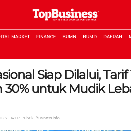
ITAL MARKET
FINANCE
BUMN
BUMD
DAERAH
ional Siap Dilalui, Tarif
n 30% untuk Mudik Leb
026 | 04:07
rubrik:
Business Info