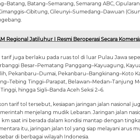
–Batang, Batang–Semarang, Semarang ABC, Cipularang
Cimanggis–Cibitung, Cileunyi–Sumedang–Dawuan (Cisum
ogebang.
M Regional Jatiluhur I Resmi Beroperasi Secara Komersi
 tarif juga berlaku pada ruas tol di luar Pulau Jawa sep
Terbanggi Besar–Pematang Panggang–Kayuagung, Kay
lih, Pekanbaru–Dumai, Pekanbaru–Bangkinang–Koto Ka
jung–Tebing Tinggi–Parapat, Belawan–Medan–Tanjung 
nggi, hingga Sigli–Banda Aceh Seksi 2–6.
kon tarif tol tersebut, kesiapan jaringan jalan nasional j
merintah menjelang mudik Lebaran. Jaringan jalan nasi
9 km saat ini berada dalam kondisi mantap dengan ting
entara itu, jaringan jalan tol yang siap melayani arus 
sebar di berbagai wilayah Indonesia.