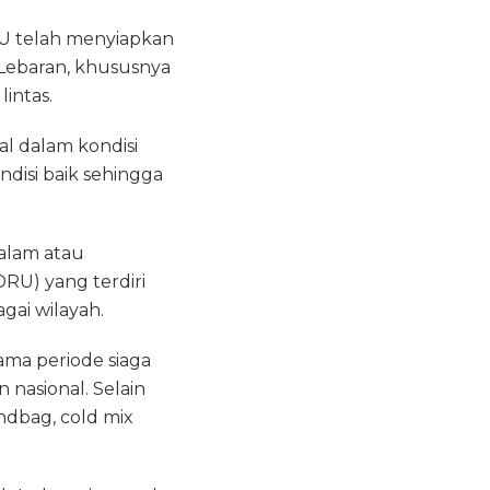
PU telah menyiapkan
 Lebaran, khususnya
intas.
al dalam kondisi
disi baik sehingga
alam atau
DRU) yang terdiri
gai wilayah.
lama periode siaga
nasional. Selain
andbag, cold mix