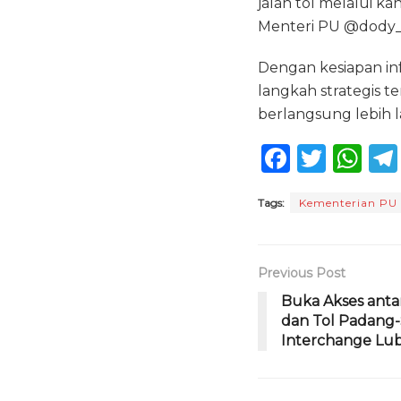
jalan tol melalui k
Menteri PU @dody
Dengan kesiapan infr
langkah strategis t
berlangsung lebih 
F
T
W
a
w
h
Tags:
Kementerian PU
c
it
a
e
te
ts
b
r
A
Previous Post
o
p
Buka Akses anta
dan Tol Padang-S
o
p
Interchange Lub
k