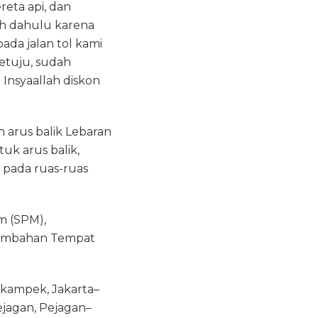
reta api, dan
ih dahulu karena
ada jalan tol kami
etuju, sudah
Insyaallah diskon
n arus balik Lebaran
uk arus balik,
 pada ruas-ruas
m (SPM),
 tambahan Tempat
ikampek, Jakarta–
jagan, Pejagan–