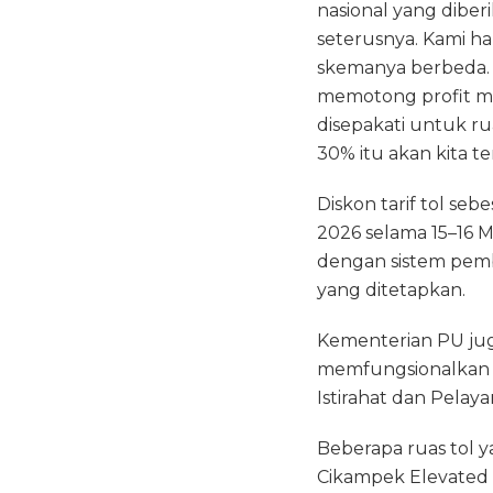
nasional yang diber
seterusnya. Kami ha
skemanya berbeda. M
memotong profit ma
disepakati untuk ru
30% itu akan kita t
Diskon tarif tol se
2026 selama 15–16 M
dengan sistem pemb
yang ditetapkan.
Kementerian PU ju
memfungsionalkan t
Istirahat dan Pelay
Beberapa ruas tol y
Cikampek Elevated 