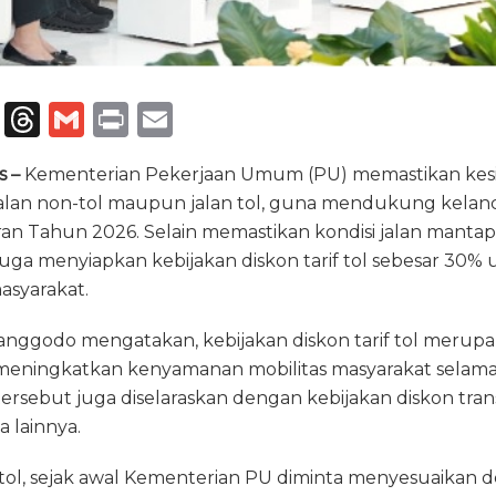
T
T
G
P
E
el
h
m
ri
m
s –
Kementerian Pekerjaan Umum (PU) memastikan kesia
e
re
ai
n
ai
k jalan non-tol maupun jalan tol, guna mendukung kela
g
a
l
t
l
aran Tahun 2026. Selain memastikan kondisi jalan manta
ra
d
 juga menyiapkan kebijakan diskon tarif tol sebesar 30
m
s
asyarakat.
nggodo mengatakan, kebijakan diskon tarif tol merupa
meningkatkan kenyamanan mobilitas masyarakat selama
tersebut juga diselaraskan dengan kebijakan diskon tran
 lainnya.
if tol, sejak awal Kementerian PU diminta menyesuaikan 