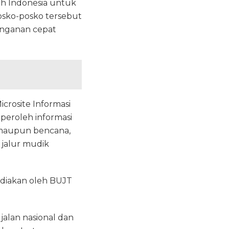
uh Indonesia untuk
osko-posko tersebut
nanganan cepat
crosite Informasi
peroleh informasi
an maupun bencana,
 jalur mudik
ediakan oleh BUJT
jalan nasional dan