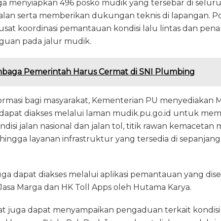
a menyiapkan 496 posko mudik yang tersebar di selur
alan serta memberikan dukungan teknis di lapangan. P
usat koordinasi pemantauan kondisi lalu lintas dan pe
gguan pada jalur mudik.
baga Pemerintah Harus Cermat di SNI Plumbing
ormasi bagi masyarakat, Kementerian PU menyediakan Mi
 dapat diakses melalui laman mudik.pu.go.id untuk mem
ndisi jalan nasional dan jalan tol, titik rawan kemacet
 hingga layanan infrastruktur yang tersedia di sepanjang
uga dapat diakses melalui aplikasi pemantauan yang dis
 Jasa Marga dan HK Toll Apps oleh Hutama Karya.
kat juga dapat menyampaikan pengaduan terkait kondisi 