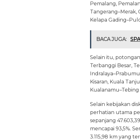
Pemalang, Pemalang
Tangerang–Merak, 
Kelapa Gading–Pul
BACA JUGA:
SPA
Selain itu, potongan
Terbanggi Besar, 
Indralaya–Prabumu
Kisaran, Kuala Tan
Kualanamu–Tebing Ti
Selain kebijakan dis
perhatian utama pe
sepanjang 47.603,3
mencapai 93,5%. Sem
3.115,98 km yang ter