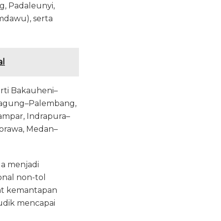
, Padaleunyi,
dawu), serta
al
erti Bakauheni–
uagung–Palembang,
mpar, Indrapura–
Morawa, Medan–
uga menjadi
onal non-tol
kat kemantapan
mudik mencapai