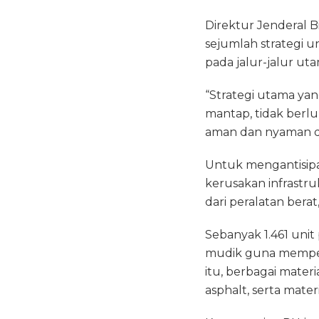
Direktur Jenderal 
sejumlah strategi 
pada jalur-jalur ut
“Strategi utama yan
mantap, tidak berl
aman dan nyaman dil
Untuk mengantisipa
kerusakan infrastru
dari peralatan berat
Sebanyak 1.461 unit
mudik guna memperc
itu, berbagai mater
asphalt, serta mater