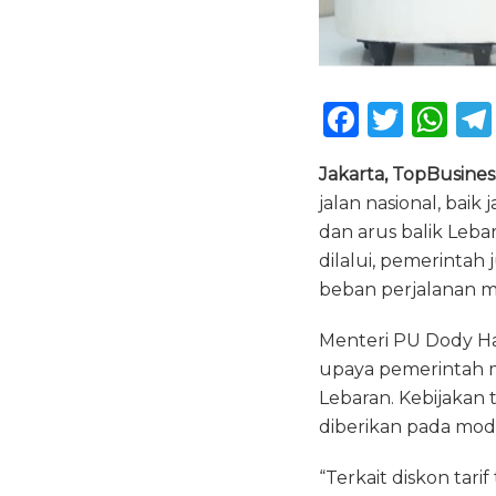
F
T
W
a
w
h
Jakarta, TopBusines
c
it
a
jalan nasional, bai
e
te
ts
dan arus balik Leb
b
r
A
dilalui, pemerintah
o
p
beban perjalanan m
o
p
Menteri PU Dody Ha
k
upaya pemerintah 
Lebaran. Kebijakan 
diberikan pada moda
“Terkait diskon tar