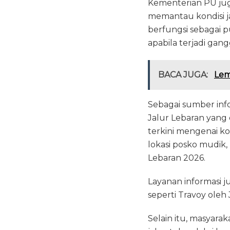
Kementerian PU jug
memantau kondisi j
berfungsi sebagai p
apabila terjadi gan
BACA JUGA:
Lem
Sebagai sumber inf
Jalur Lebaran yang
terkini mengenai ko
lokasi posko mudik,
Lebaran 2026.
Layanan informasi j
seperti Travoy oleh
Selain itu, masyara