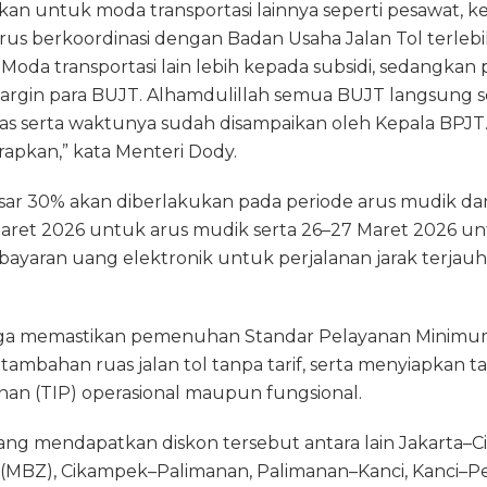
ikan untuk moda transportasi lainnya seperti pesawat, ke
rus berkoordinasi dengan Badan Usaha Jalan Tol terleb
oda transportasi lain lebih kepada subsidi, sedangkan p
rgin para BUJT. Alhamdulillah semua BUJT langsung s
as serta waktunya sudah disampaikan oleh Kepala BPJT. 
erapkan,” kata Menteri Dody.
besar 30% akan diberlakukan pada periode arus mudik da
aret 2026 untuk arus mudik serta 26–27 Maret 2026 unt
ayaran uang elektronik untuk perjalanan jarak terjauh
ga memastikan pemenuhan Standar Pelayanan Minimu
ambahan ruas jalan tol tanpa tarif, serta menyiapkan
anan (TIP) operasional maupun fungsional.
ang mendapatkan diskon tersebut antara lain Jakarta–C
(MBZ), Cikampek–Palimanan, Palimanan–Kanci, Kanci–Pe