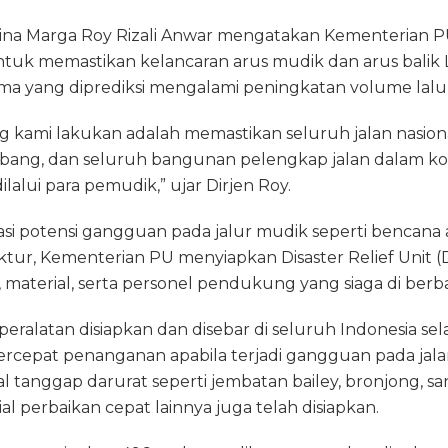
Bina Marga Roy Rizali Anwar mengatakan Kementerian 
untuk memastikan kelancaran arus mudik dan arus balik
ama yang diprediksi mengalami peningkatan volume lalu l
g kami lakukan adalah memastikan seluruh jalan nasion
ubang, dan seluruh bangunan pelengkap jalan dalam kon
alui para pemudik,” ujar Dirjen Roy.
si potensi gangguan pada jalur mudik seperti bencana 
ktur, Kementerian PU menyiapkan Disaster Relief Unit (
, material, serta personel pendukung yang siaga di berba
 peralatan disiapkan dan disebar di seluruh Indonesia se
epat penanganan apabila terjadi gangguan pada jalan 
ial tanggap darurat seperti jembatan bailey, bronjong, s
ial perbaikan cepat lainnya juga telah disiapkan.