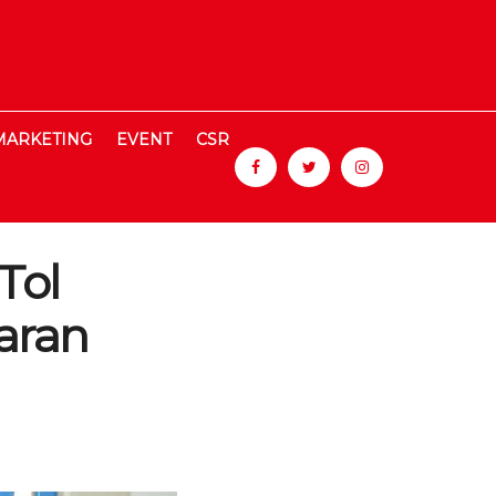
MARKETING
EVENT
CSR
 Tol
aran