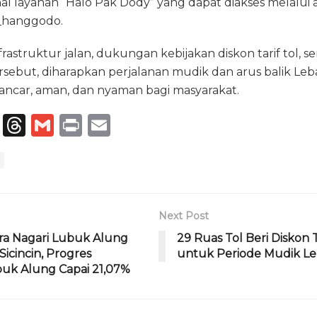
anal layanan “Halo Pak Dody” yang dapat diakses melalui
_hanggodo.
astruktur jalan, dukungan kebijakan diskon tarif tol, se
ersebut, diharapkan perjalanan mudik dan arus balik Le
lancar, aman, dan nyaman bagi masyarakat.
T
T
G
P
E
el
h
m
ri
m
e
re
ai
n
ai
g
a
l
t
l
ra
d
Next Post
m
s
ra Nagari Lubuk Alung
29 Ruas Tol Beri Diskon 
icincin, Progres
untuk Periode Mudik Le
uk Alung Capai 21,07%