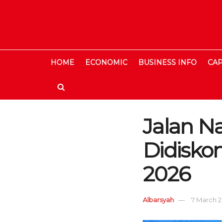
HOME
ECONOMIC
BUSINESS INFO
CAP
Jalan Nas
Didisko
2026
Albarsyah
7 March 2