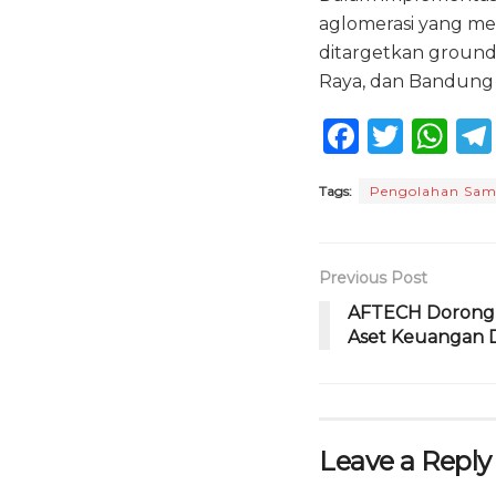
aglomerasi yang men
ditargetkan groundb
Raya, dan Bandung 
F
T
W
a
w
h
Tags:
Pengolahan Sa
c
it
a
e
te
ts
b
r
A
Previous Post
o
p
AFTECH Dorong 
Aset Keuangan D
o
p
k
Leave a Reply