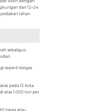
,20 per kWh dengan
gkungan dari 12–24
nyediakan lahan
ah sekaligus
odari.
i seperti biogas
tas pada 12 kota
i atas 1.000 ton per
 lokasi atau