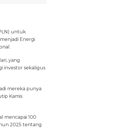
(PLN) untuk
 menjadi Energi
onal.
ri, yang
 investor sekaligus
 Jadi mereka punya
utip Kamis
al mencapai 100
ahun 2025 tentang