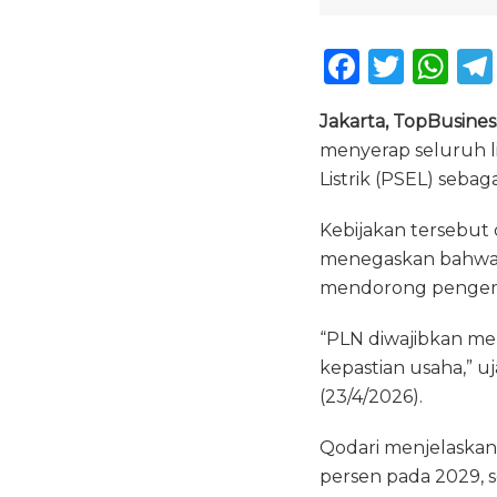
F
T
W
a
w
h
Jakarta, TopBusines
c
it
a
menyerap seluruh l
e
te
ts
Listrik (PSEL) seba
b
r
A
Kebijakan tersebut
o
p
menegaskan bahwa l
o
p
mendorong pengemb
k
“PLN diwajibkan memb
kepastian usaha,” 
(23/4/2026).
Qodari menjelaskan
persen pada 2029, 