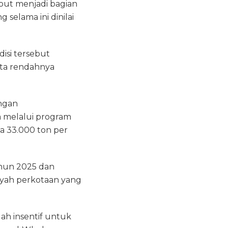
ut menjadi bagian
selama ini dinilai
disi tersebut
rta rendahnya
engan
 melalui program
a 33.000 ton per
ahun 2025 dan
layah perkotaan yang
ah insentif untuk