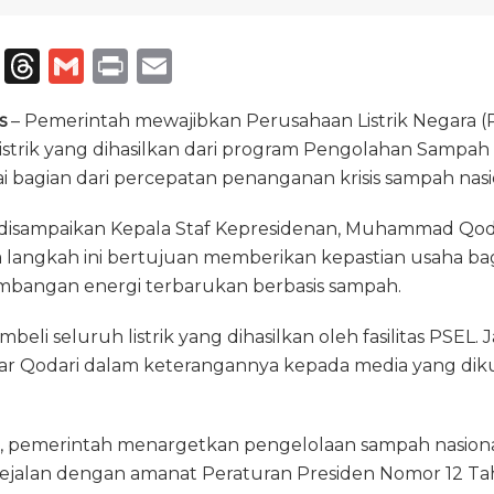
T
T
G
P
E
el
h
m
ri
m
s
– Pemerintah mewajibkan Perusahaan Listrik Negara 
e
re
ai
n
ai
istrik yang dihasilkan dari program Pengolahan Sampah
g
a
l
t
l
gai bagian dari percepatan penanganan krisis sampah nasi
ra
d
 disampaikan Kepala Staf Kepresidenan, Muhammad Qoda
m
s
angkah ini bertujuan memberikan kepastian usaha bagi
angan energi terbarukan berbasis sampah.
eli seluruh listrik yang dihasilkan oleh fasilitas PSEL.
ujar Qodari dalam keterangannya kepada media yang dik
, pemerintah menargetkan pengelolaan sampah nasion
sejalan dengan amanat Peraturan Presiden Nomor 12 T