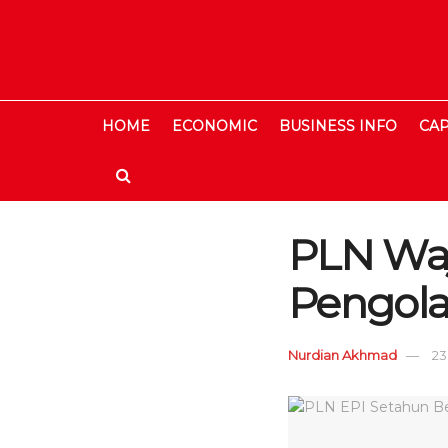
HOME
ECONOMIC
BUSINESS INFO
CAP
PLN Waji
Pengol
Nurdian Akhmad
23