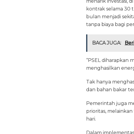
menarik investasi, 
kontrak selama 30 
bulan menjadi seki
tanpa biaya bagi p
BACA JUGA:
Ber
“PSEL diharapkan m
menghasilkan energi
Tak hanya menghasil
dan bahan bakar te
Pemerintah juga me
prioritas, melainka
hari.
Dalam implementas