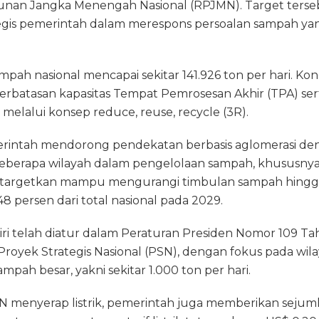
an Jangka Menengah Nasional (RPJMN). Target terseb
ategis pemerintah dalam merespons persoalan sampah yang 
ampah nasional mencapai sekitar 141.926 ton per hari. Kon
terbatasan kapasitas Tempat Pemrosesan Akhir (TPA) se
melalui konsep reduce, reuse, recycle (3R).
merintah mendorong pendekatan berbasis aglomerasi d
erapa wilayah dalam pengelolaan sampah, khususnya
ditargetkan mampu mengurangi timbulan sampah hingg
,48 persen dari total nasional pada 2029.
ri telah diatur dalam Peraturan Presiden Nomor 109 T
Proyek Strategis Nasional (PSN), dengan fokus pada wi
mpah besar, yakni sekitar 1.000 ton per hari.
N menyerap listrik, pemerintah juga memberikan sejuml