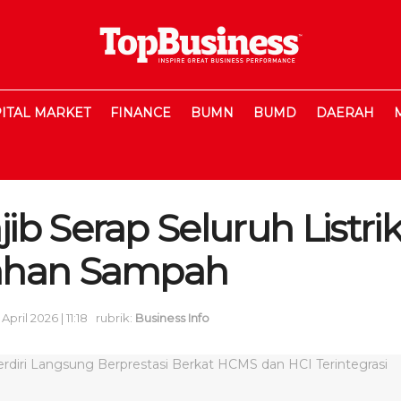
ITAL MARKET
FINANCE
BUMN
BUMD
DAERAH
b Serap Seluruh Listrik
ahan Sampah
 April 2026 | 11:18
rubrik:
Business Info