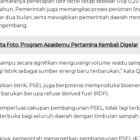
di antaranya penetapan tarif listrik tetap sebesar US$ 0
tahun. Pemerintah juga memangkas proses perizinan lin
tar dua bulan, serta mewajibkan pemerintah daerah me
engembang.
ita Foto: Program Apaidemu Pertamina Kembali Digelar
ampu secara signifikan mengurangi volume residu samp
 listrik sebagai sumber energi baru terbarukan,” kata Q
kan listrik, PSEL juga berpotensi memproduksi bioenerg
rbarukan berupa refuse derived fuel (RDF).
mperluas cakupan pembangunan PSEL, tidak lagi terba
n terbuka bagi seluruh daerah dengan timbulan sampah d
inya, pemerintah menargetkan pembangunan PSEL di 30