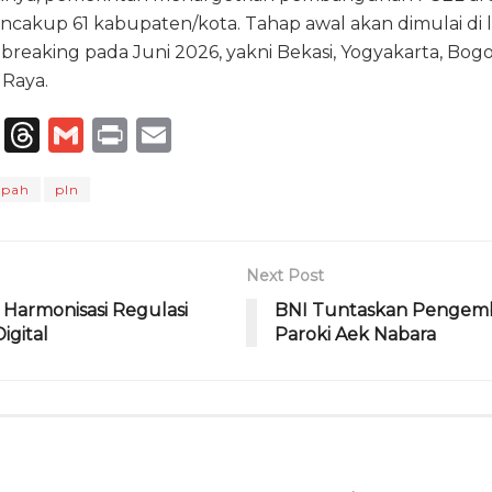
cakup 61 kabupaten/kota. Tahap awal akan dimulai di l
reaking pada Juni 2026, yakni Bekasi, Yogyakarta, Bog
Raya.
T
T
G
P
E
el
h
m
ri
m
mpah
pln
e
re
ai
n
ai
g
a
l
t
l
ra
d
Next Post
m
s
Harmonisasi Regulasi
BNI Tuntaskan Pengemb
igital
Paroki Aek Nabara