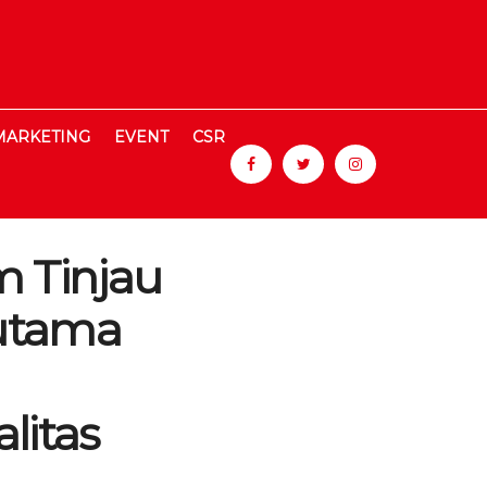
MARKETING
EVENT
CSR
 Tinjau
Hutama
litas