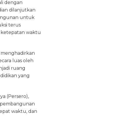
ali dengan
an dilanjutkan
bangunan untuk
ksi terus
 ketepatan waktu
m menghadirkan
ecara luas oleh
njadi ruang
didikan yang
a (Persero),
g pembangunan
tepat waktu, dan