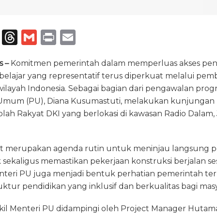
T
T
G
P
E
el
h
m
ri
m
s –
e
Komitmen pemerintah dalam memperluas akses pend
re
ai
n
ai
s belajar yang representatif terus diperkuat melalui p
g
a
l
t
l
wilayah Indonesia. Sebagai bagian dari pengawalan prog
ra
d
Umum (PU), Diana Kusumastuti, melakukan kunjungan ke
m
s
h Rakyat DKI yang berlokasi di kawasan Radio Dalam, J
t merupakan agenda rutin untuk meninjau langsung
sekaligus memastikan pekerjaan konstruksi berjalan se
nteri PU juga menjadi bentuk perhatian pemerintah t
uktur pendidikan yang inklusif dan berkualitas bagi mas
akil Menteri PU didampingi oleh Project Manager Hutam