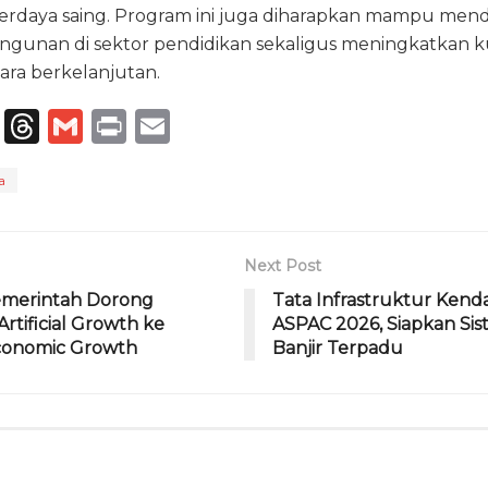
 berdaya saing. Program ini juga diharapkan mampu me
unan di sektor pendidikan sekaligus meningkatkan kua
ara berkelanjutan.
T
T
G
P
E
el
h
m
ri
m
a
e
re
ai
n
ai
g
a
l
t
l
ra
d
Next Post
m
s
emerintah Dorong
Tata Infrastruktur Kend
Artificial Growth ke
ASPAC 2026, Siapkan Si
conomic Growth
Banjir Terpadu