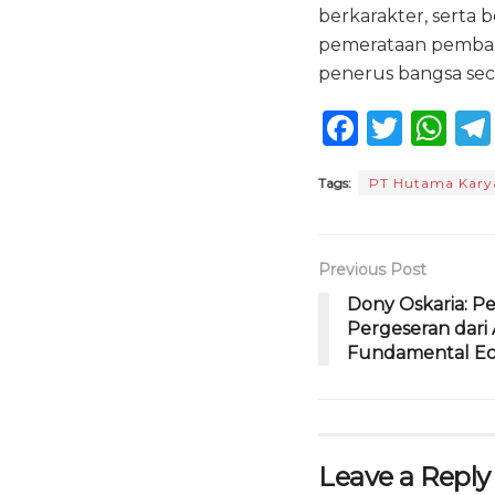
berkarakter, serta
pemerataan pembang
penerus bangsa sec
F
T
W
a
w
h
Tags:
PT Hutama Kary
c
it
a
e
te
ts
b
r
A
Previous Post
o
p
Dony Oskaria: P
Pergeseran dari 
o
p
Fundamental E
k
Leave a Reply