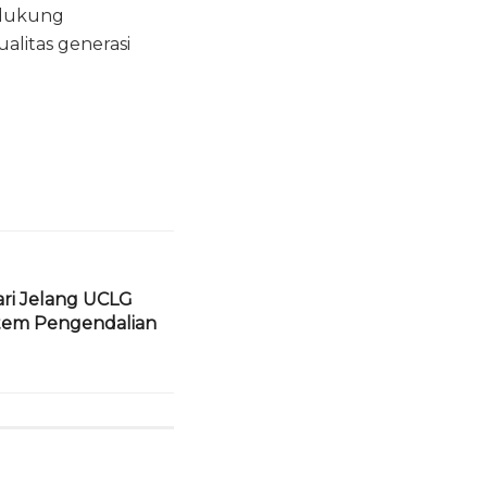
ndukung
litas generasi
ari Jelang UCLG
stem Pengendalian