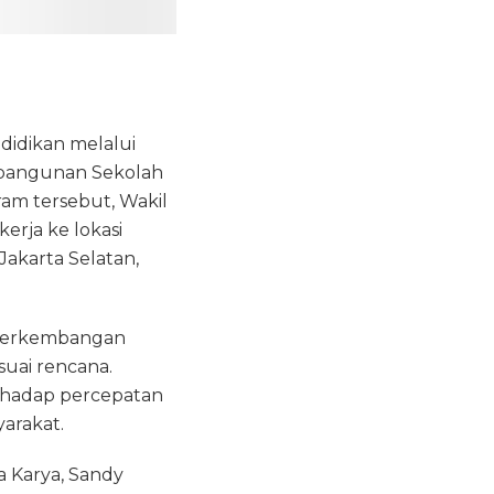
idikan melalui
embangunan Sekolah
ram tersebut, Wakil
rja ke lokasi
akarta Selatan,
 perkembangan
suai rencana.
erhadap percepatan
yarakat.
a Karya, Sandy