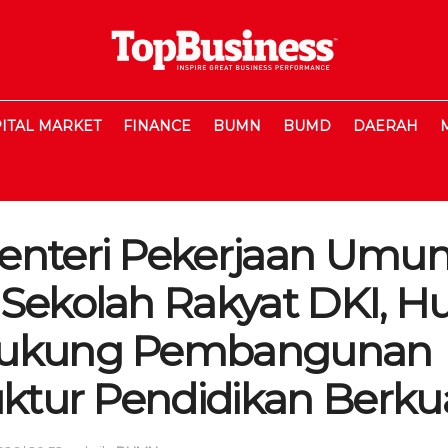
ITAL MARKET
FINANCE
BUMN
BUMD
DAERAH
enteri Pekerjaan Umum
 Sekolah Rakyat DKI, 
Dukung Pembangunan
uktur Pendidikan Berkua