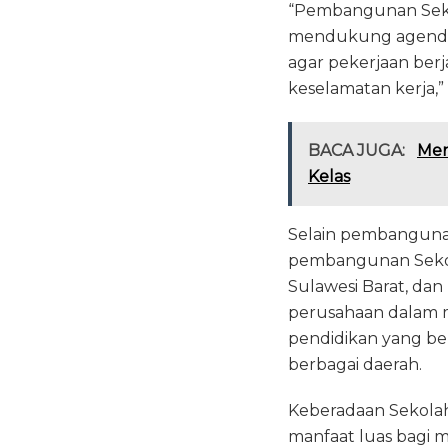
“Pembangunan Seko
mendukung agenda 
agar pekerjaan ber
keselamatan kerja,”
BACA JUGA:
Men
Kelas
Selain pembanguna
pembangunan Sekolah
Sulawesi Barat, da
perusahaan dalam 
pendidikan yang b
berbagai daerah.
Keberadaan Sekolah
manfaat luas bagi 