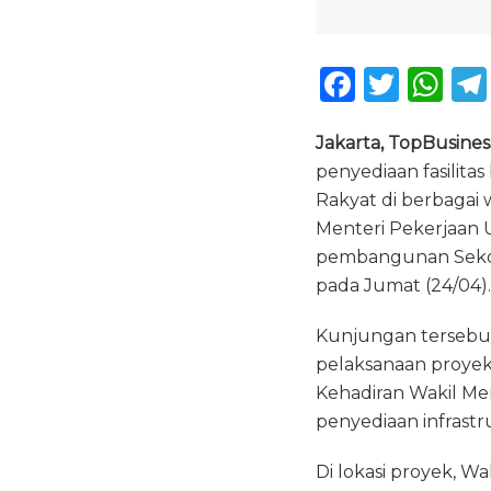
F
T
W
a
w
h
Jakarta, TopBusines
c
it
a
penyediaan fasilita
e
te
ts
Rakyat di berbagai 
b
r
A
Menteri Pekerjaan 
o
p
pembangunan Sekola
o
p
pada Jumat (24/04).
k
Kunjungan tersebu
pelaksanaan proyek 
Kehadiran Wakil Me
penyediaan infrastr
Di lokasi proyek, W