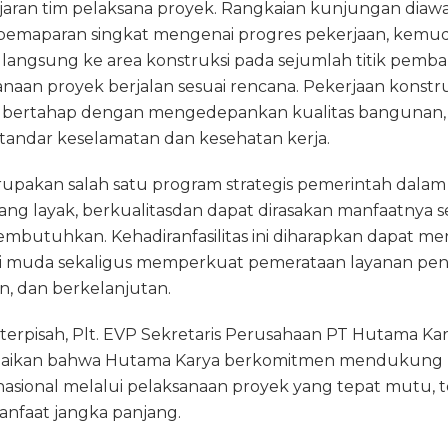
ajaran tim pelaksana proyek. Rangkaian kunjungan diaw
emaparan singkat mengenai progres pekerjaan, kemudi
langsung ke area konstruksi pada sejumlah titik pem
aan proyek berjalan sesuai rencana. Pekerjaan konstru
ra bertahap dengan mengedepankan kualitas bangunan,
standar keselamatan dan kesehatan kerja.
upakan salah satu program strategis pemerintah dala
ang layak, berkualitasdan dapat dirasakan manfaatnya s
mbutuhkan. Kehadiranfasilitas ini diharapkan dapat me
i muda sekaligus memperkuat pemerataan layanan pen
ran, dan berkelanjutan.
erpisah, Plt. EVP Sekretaris Perusahaan PT Hutama Kary
aikan bahwa Hutama Karya berkomitmen mendukun
n nasional melalui pelaksanaan proyek yang tepat mutu, 
anfaat jangka panjang.