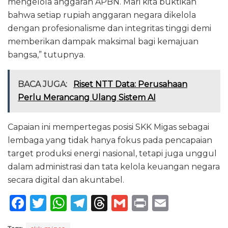
mengelola anggaran APBN. Mari kita buktikan
bahwa setiap rupiah anggaran negara dikelola
dengan profesionalisme dan integritas tinggi demi
memberikan dampak maksimal bagi kemajuan
bangsa,” tutupnya.
BACA JUGA:
Riset NTT Data: Perusahaan
Perlu Merancang Ulang Sistem AI
Capaian ini mempertegas posisi SKK Migas sebagai
lembaga yang tidak hanya fokus pada pencapaian
target produksi energi nasional, tetapi juga unggul
dalam administrasi dan tata kelola keuangan negara
secara digital dan akuntabel.
F
T
W
T
T
G
P
E
a
w
h
el
h
m
ri
m