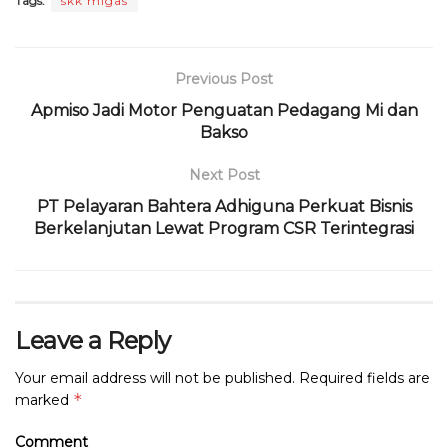
Tags:
skk migas
c
it
a
e
re
ai
n
ai
e
te
ts
g
a
l
t
l
b
r
A
ra
d
Previous Post
o
p
m
s
Apmiso Jadi Motor Penguatan Pedagang Mi dan
o
p
Bakso
k
Next Post
PT Pelayaran Bahtera Adhiguna Perkuat Bisnis
Berkelanjutan Lewat Program CSR Terintegrasi
Leave a Reply
Your email address will not be published.
Required fields are
*
marked
Comment