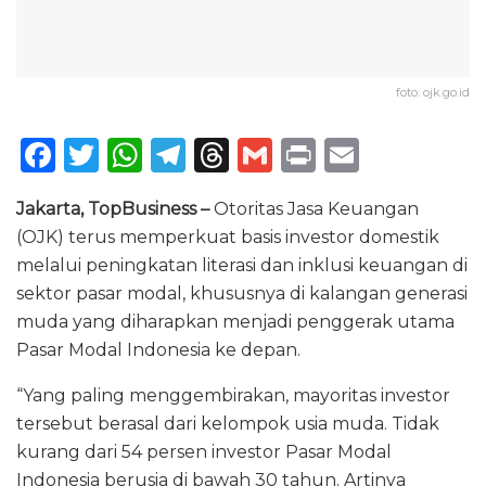
foto: ojk.go.id
F
T
W
T
T
G
P
E
a
w
h
el
h
m
ri
m
Jakarta, TopBusiness –
Otoritas Jasa Keuangan
c
it
a
e
re
ai
n
ai
(OJK) terus memperkuat basis investor domestik
e
te
ts
g
a
l
t
l
melalui peningkatan literasi dan inklusi keuangan di
b
r
A
ra
d
sektor pasar modal, khususnya di kalangan generasi
o
p
m
s
muda yang diharapkan menjadi penggerak utama
Pasar Modal Indonesia ke depan.
o
p
k
“Yang paling menggembirakan, mayoritas investor
tersebut berasal dari kelompok usia muda. Tidak
kurang dari 54 persen investor Pasar Modal
Indonesia berusia di bawah 30 tahun. Artinya