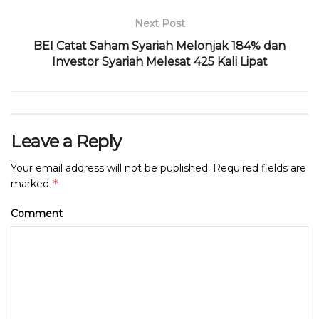
o
p
Next Post
k
BEI Catat Saham Syariah Melonjak 184% dan
Investor Syariah Melesat 425 Kali Lipat
Leave a Reply
Your email address will not be published.
Required fields are
*
marked
Comment