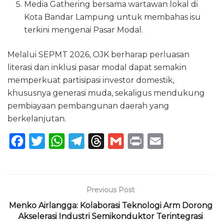
Media Gathering bersama wartawan lokal di
Kota Bandar Lampung untuk membahas isu
terkini mengenai Pasar Modal.
Melalui SEPMT 2026, OJK berharap perluasan
literasi dan inklusi pasar modal dapat semakin
memperkuat partisipasi investor domestik,
khususnya generasi muda, sekaligus mendukung
pembiayaan pembangunan daerah yang
berkelanjutan.
F
T
W
T
T
G
P
E
a
w
h
el
h
m
ri
m
c
it
a
e
re
ai
n
ai
e
te
ts
g
a
l
t
l
Previous Post
b
r
A
ra
d
Menko Airlangga: Kolaborasi Teknologi Arm Dorong
o
p
m
s
Akselerasi Industri Semikonduktor Terintegrasi