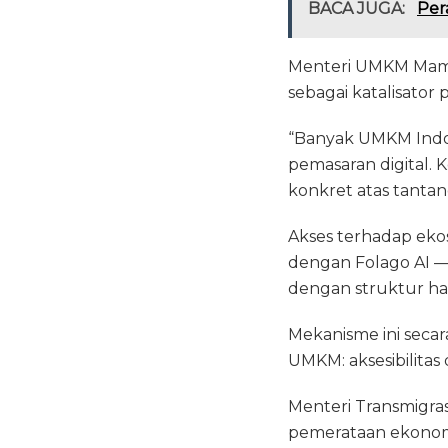
BACA JUGA:
Per
Menteri UMKM Maman
sebagai katalisator
“Banyak UMKM Indone
pemasaran digital. 
konkret atas tantan
Akses terhadap ekos
dengan Folago AI —
dengan struktur har
Mekanisme ini seca
UMKM: aksesibilitas
Menteri Transmigra
pemerataan ekonomi 