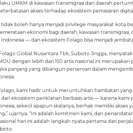
pelaku UMKM di kawasan transmigrasi dan daerah pertu
 keterbatasan akses terhadap ekosistem pemasaran digital
i tidak boleh hanya menjadi privilege masyarakat kota be
emerataan ekonomi bagi daerah, kawasan transmigrasi, 
donesia — dan ekosistem Folago bisa menjadi jembatan i
Folago Global Nusantara Tbk, Subioto Jingga, menyata
U dengan lebih dari 150 artis nasional ini merupakan
jangka panjang yang dibangun perseroan dalam mengem
onesia.
 Folago, kami hadir untuk meruntuhkan hambatan yang 
i ekosistem periklanan berbasis artis — karena kami p
onesia, sekecil apapun skalanya, berhak memiliki akses 
g,” ujarnya. “Ini adalah komitmen kami, dan penanda
nasional hari ini adalah langkah nyata pertama dari perj
bioto.