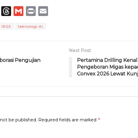
T
T
G
P
E
el
h
m
ri
m
IRSX
teknologi AI
e
re
ai
n
ai
g
a
l
t
l
ra
d
Next Post
m
s
aborasi Pengujian
Pertamina Drilling Kena
Pengeboran Migas kepa
Convex 2026 Lewat Kun
*
 not be published.
Required fields are marked