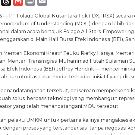
T
T
G
P
E
el
h
m
ri
m
ss —
PT Folago Global Nusantara Tbk (IDX: IRSX) secara r
e
re
ai
n
ai
orandum of Understanding (MOU) dengan lebih dari 1
g
a
l
t
l
onal dalam acara bertajuk Folago All Stars: Empowering
ra
d
nggarakan di Main Hall Bursa Efek Indonesia (BEI), Seni
m
s
oleh Menteri Ekonomi Kreatif Teuku Riefky Harsya, Mente
 Menteri Transmigrasi Muhammad Iftitah Sulaiman Sur
sa Efek Indonesia (BEI) Jeffrey Hendrik — mencermink
ah dan otoritas pasar modal terhadap inisiatif yang dius
penandatanganan tersebut, perseroan memperkenalka
ebuah solusi berbasis teknologi yang membangun represen
kreator yang telah menandatangani MOU tersebut.
kan pelaku UMKM untuk pertama kalinya mengakses eko
ik dengan proses yang terstandarisasi, tanpa negosiasi k