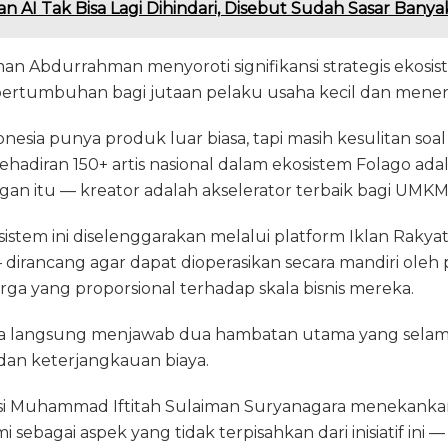
an AI Tak Bisa Lagi Dihindari, Disebut Sudah Sasar Banya
 Abdurrahman menyoroti signifikansi strategis ekosist
 pertumbuhan bagi jutaan pelaku usaha kecil dan menen
sia punya produk luar biasa, tapi masih kesulitan soal
Kehadiran 150+ artis nasional dalam ekosistem Folago ad
gan itu — kreator adalah akselerator terbaik bagi UMKM,
istem ini diselenggarakan melalui platform Iklan Rakyat
 dirancang agar dapat dioperasikan secara mandiri ole
ga yang proporsional terhadap skala bisnis mereka.
ra langsung menjawab dua hambatan utama yang selama 
 dan keterjangkauan biaya.
si Muhammad Iftitah Sulaiman Suryanagara menekanka
sebagai aspek yang tidak terpisahkan dari inisiatif ini 