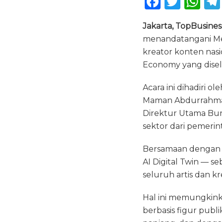
F
T
W
a
w
h
Jakarta, TopBusine
c
it
a
menandatangani Mem
e
te
ts
kreator konten nasi
b
r
A
Economy yang disele
o
p
Acara ini dihadiri 
o
p
Maman Abdurrahman,
k
Direktur Utama Bur
sektor dari pemerint
Bersamaan dengan 
AI Digital Twin — s
seluruh artis dan 
Hal ini memungkin
berbasis figur publ