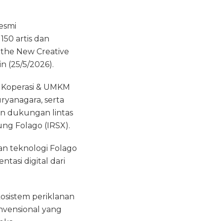
esmi
50 artis dan
 the New Creative
n (25/5/2026).
ri Koperasi & UMKM
yanagara, serta
an dukungan lintas
ung Folago (IRSX).
n teknologi Folago
tasi digital dari
sistem periklanan
onvensional yang