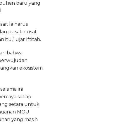
mbuhan baru yang
.
sar. Ia harus
dan pusat-pusat
tu,” ujar Iftitah.
kan bahwa
 perwujudan
bangkan ekosistem
selama ini
ercaya setiap
yang setara untuk
tanganan MOU
alanan yang masih