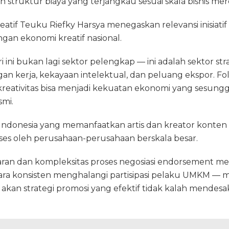
 struktur biaya yang terjangkau sesuai skala bisnis mer
atif Teuku Riefky Harsya menegaskan relevansi inisiatif
n ekonomi kreatif nasional.
i ini bukan lagi sektor pelengkap — ini adalah sektor str
n kerja, kekayaan intelektual, dan peluang ekspor. Fol
kreativitas bisa menjadi kekuatan ekonomi yang sesung
mi.
n Indonesia yang memanfaatkan artis dan kreator konte
kses oleh perusahaan-perusahaan berskala besar.
ran dan kompleksitas proses negosiasi endorsement m
cara konsisten menghalangi partisipasi pelaku UMKM — 
kan strategi promosi yang efektif tidak kalah mendes