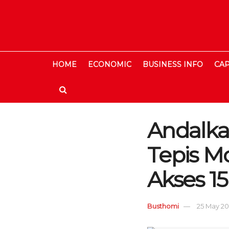
HOME
ECONOMIC
BUSINESS INFO
CAP
Andalkan
Tepis M
Akses 1
Busthomi
25 May 202