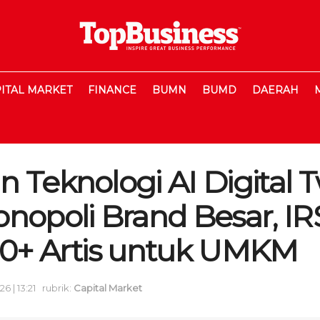
ITAL MARKET
FINANCE
BUMN
BUMD
DAERAH
 Teknologi AI Digital 
onopoli Brand Besar, I
50+ Artis untuk UMKM
6 | 13:21
rubrik:
Capital Market