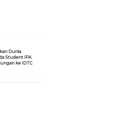
lkan Dunia
da Student IPA
jungan ke IDTC