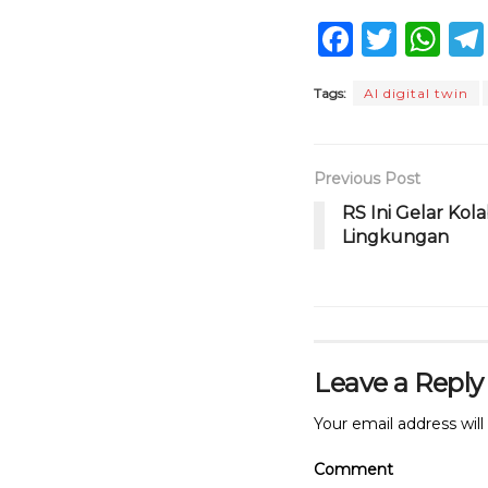
F
T
W
a
w
h
Tags:
AI digital twin
c
it
a
e
te
ts
b
r
A
Previous Post
o
p
RS Ini Gelar Kol
Lingkungan
o
p
k
Leave a Reply
Your email address will
Comment