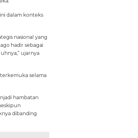
eka.
 ini dalam konteks
ategis nasional yang
ago hadir sebagai
guhnya,” ujarnya
n terkemuka selama
enjadi hambatan
meskipun
aknya dibanding