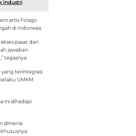
k Industri
em artis Folago
gah di Indonesia.
 akses pasar dan
alah jawaban
” tegasnya.
 yang terintegrasi
h pelaku UMKM
ini dihadapi
n dimensi
— khususnya