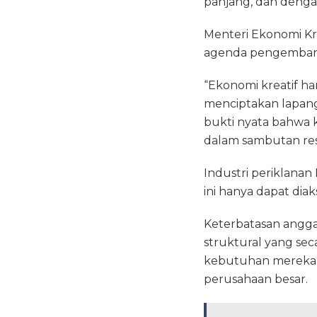
panjang, dan dengan
Menteri Ekonomi Kre
agenda pengembanga
“Ekonomi kreatif har
menciptakan lapanga
bukti nyata bahwa 
dalam sambutan res
Industri periklana
ini hanya dapat dia
Keterbatasan angga
struktural yang se
kebutuhan mereka a
perusahaan besar.