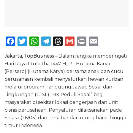
F
T
W
T
T
G
P
E
a
w
h
el
h
m
ri
m
Jakarta, TopBusiness –
Dalam rangka memperingati
c
it
a
e
re
ai
n
ai
Hari Raya Iduladha 1447 H, PT Hutama Karya
e
te
ts
g
a
l
t
l
(Persero) (Hutama Karya) bersama anak dan cucu
b
r
A
ra
d
perusahaan kembali menyalurkan hewan kurban
o
p
m
s
melalui program Tanggung Jawab Sosial dan
Lingkungan (TJSL) “HK Peduli Sosial” bagi
o
p
masyarakat di sekitar lokasi pengerjaan dan unit
k
bisnis perusahaan. Penyaluran dilaksanakan pada
Selasa (26/05) dan tersebar dari ujung barat hingga
timur Indonesia.