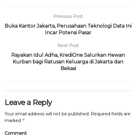
e
te
ts
g
a
l
t
l
b
r
A
ra
d
Previous Post
o
p
m
s
Buka Kantor Jakarta, Perusahaan Teknologi Data Ini
o
p
Incar Potensi Pasar
k
Next Post
Rayakan Idul Adha, KrediOne Salurkan Hewan
Kurban bagi Ratusan Keluarga di Jakarta dan
Bekasi
Leave a Reply
Your email address will not be published.
Required fields are
*
marked
Comment