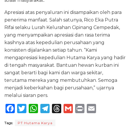
sosial masyarakat.
Apresiasi atas penyaluran ini disampaikan oleh para
penerima manfaat. Salah satunya, Rico Eka Putra
Rifai selaku Lurah Kelurahan Cipinang Cempedak,
yang menyampaikan apresiasi dan rasa terima
kasihnya atas kepedulian perusahaan yang
konsisten dijalankan setiap tahun. “Kami
mengapresiasi kepedulian Hutama Karya yang hadir
di tengah masyarakat. Bantuan hewan kurban ini
sangat berarti bagi kami dan warga sekitar,
terutama mereka yang membutuhkan. Semoga
menjadi keberkahan bagi perusahaan,” ujarnya
melalui siaran pers.
F
T
W
T
T
G
P
E
a
w
h
el
h
m
ri
m
Tags:
PT Hutama Karya
c
it
a
e
re
ai
n
ai