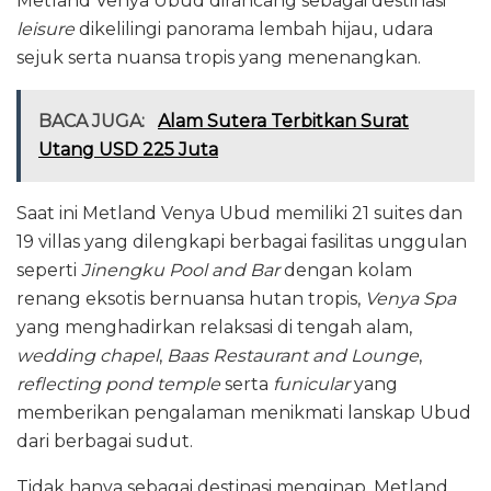
Metland Venya Ubud dirancang sebagai destinasi
leisure
dikelilingi panorama lembah hijau, udara
sejuk serta nuansa tropis yang menenangkan.
BACA JUGA:
Alam Sutera Terbitkan Surat
Utang USD 225 Juta
Saat ini Metland Venya Ubud memiliki 21 suites dan
19 villas yang dilengkapi berbagai fasilitas unggulan
seperti
Jinengku Pool and Bar
dengan kolam
renang eksotis bernuansa hutan tropis,
Venya Spa
yang menghadirkan relaksasi di tengah alam,
wedding chapel
,
Baas Restaurant and Lounge
,
reflecting pond temple
serta
funicular
yang
memberikan pengalaman menikmati lanskap Ubud
dari berbagai sudut.
Tidak hanya sebagai destinasi menginap, Metland