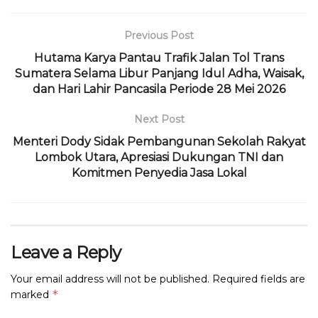
e
te
ts
g
a
l
t
l
b
r
A
ra
d
Previous Post
o
p
m
s
Hutama Karya Pantau Trafik Jalan Tol Trans
Sumatera Selama Libur Panjang Idul Adha, Waisak,
o
p
dan Hari Lahir Pancasila Periode 28 Mei 2026
k
Next Post
Menteri Dody Sidak Pembangunan Sekolah Rakyat
Lombok Utara, Apresiasi Dukungan TNI dan
Komitmen Penyedia Jasa Lokal
Leave a Reply
Your email address will not be published.
Required fields are
*
marked