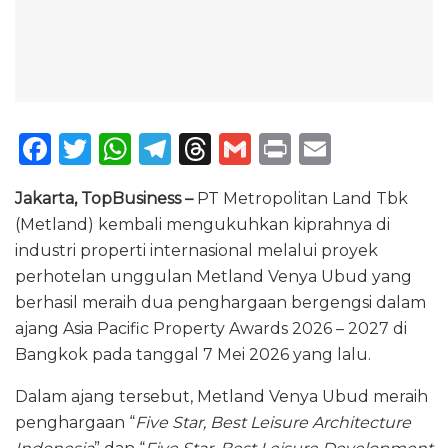
F
T
W
T
T
G
P
E
a
w
h
el
h
m
ri
m
Jakarta, TopBusiness –
PT Metropolitan Land Tbk
c
it
a
e
re
ai
n
ai
(Metland) kembali mengukuhkan kiprahnya di
e
te
ts
g
a
l
t
l
industri properti internasional melalui proyek
b
r
A
ra
d
perhotelan unggulan Metland Venya Ubud yang
o
p
m
s
berhasil meraih dua penghargaan bergengsi dalam
ajang Asia Pacific Property Awards 2026 – 2027 di
o
p
Bangkok pada tanggal 7 Mei 2026 yang lalu.
k
Dalam ajang tersebut, Metland Venya Ubud meraih
penghargaan “
Five Star, Best Leisure Architecture