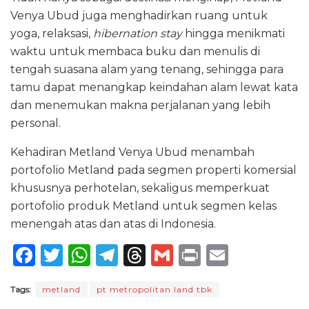
Venya Ubud juga menghadirkan ruang untuk
yoga, relaksasi,
hibernation stay
hingga menikmati
waktu untuk membaca buku dan menulis di
tengah suasana alam yang tenang, sehingga para
tamu dapat menangkap keindahan alam lewat kata
dan menemukan makna perjalanan yang lebih
personal.
Kehadiran Metland Venya Ubud menambah
portofolio Metland pada segmen properti komersial
khususnya perhotelan, sekaligus memperkuat
portofolio produk Metland untuk segmen kelas
menengah atas dan atas di Indonesia.
F
T
W
T
T
G
P
E
a
w
h
el
h
m
ri
m
Tags:
metland
pt metropolitan land tbk
c
it
a
e
re
ai
n
ai