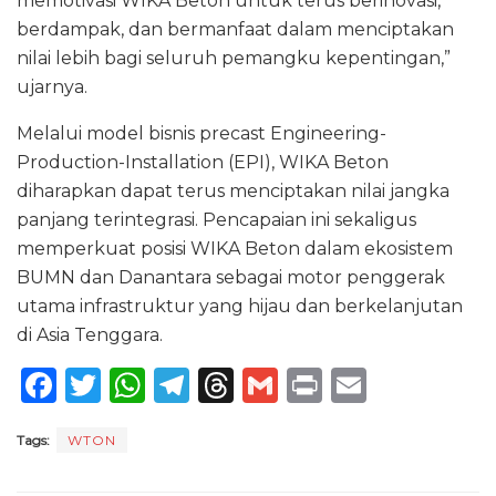
memotivasi WIKA Beton untuk terus berinovasi,
berdampak, dan bermanfaat dalam menciptakan
nilai lebih bagi seluruh pemangku kepentingan,”
ujarnya.
Melalui model bisnis precast Engineering-
Production-Installation (EPI), WIKA Beton
diharapkan dapat terus menciptakan nilai jangka
panjang terintegrasi. Pencapaian ini sekaligus
memperkuat posisi WIKA Beton dalam ekosistem
BUMN dan Danantara sebagai motor penggerak
utama infrastruktur yang hijau dan berkelanjutan
di Asia Tenggara.
F
T
W
T
T
G
P
E
a
w
h
el
h
m
ri
m
Tags:
WTON
c
it
a
e
re
ai
n
ai
e
te
ts
g
a
l
t
l