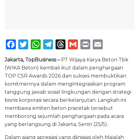
F
T
W
T
T
G
P
E
a
w
h
el
h
m
ri
m
Jakarta, TopBusiness –
PT Wijaya Karya Beton Tbk
c
it
a
e
re
ai
n
ai
(WIKA Beton) kembali ikut dalam penghargaan
e
te
ts
g
a
l
t
l
TOP CSR Awards 2026 dan sukses membuktikan
b
r
A
ra
d
komitmennya dalam mengintegrasikan program
o
p
m
s
tanggung jawab sosial lingkungan dengan strategi
bisnis korporasi secara berkelanjutan. Langkah ini
o
p
membawa emiten beton pracetak tersebut
k
memborong sejumlah penghargaan pada acara
yang berlangsung di Jakarta, Senin (25/5).
Dalam ajang apresiasi yang diinisiasi oleh Majalah