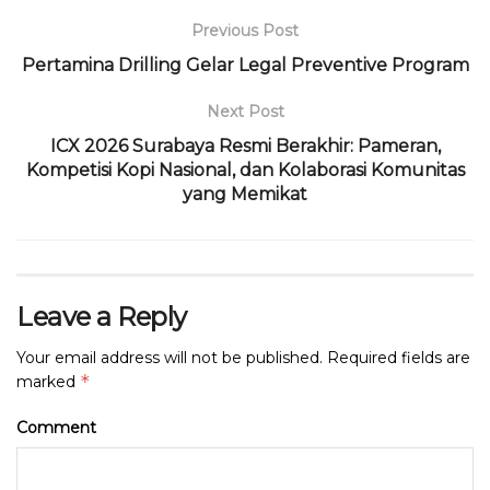
b
r
A
ra
d
Previous Post
o
p
m
s
Pertamina Drilling Gelar Legal Preventive Program
o
p
Next Post
k
ICX 2026 Surabaya Resmi Berakhir: Pameran,
Kompetisi Kopi Nasional, dan Kolaborasi Komunitas
yang Memikat
Leave a Reply
Your email address will not be published.
Required fields are
*
marked
Comment