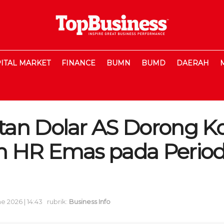
ITAL MARKET
FINANCE
BUMN
BUMD
DAERAH
an Dolar AS Dorong Ko
 HR Emas pada Periode
ne 2026 | 14:43
rubrik:
Business Info