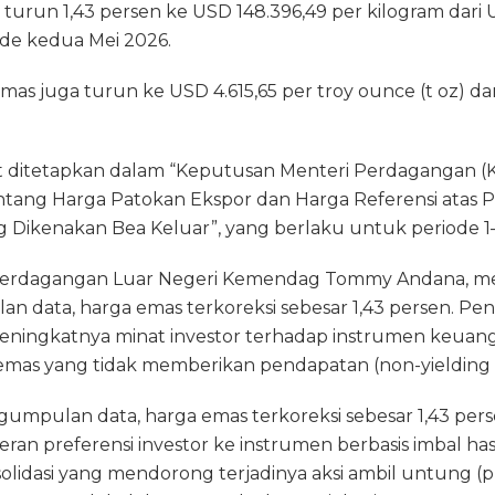
g
a
l
t
l
turun 1,43 persen ke USD 148.396,49 per kilogram dari 
ra
d
ode kedua Mei 2026.
m
s
mas juga turun ke USD 4.615,65 per troy ounce (t oz) da
t ditetapkan dalam “Keputusan Menteri Perdagangan
ntang Harga Patokan Ekspor dan Harga Referensi atas 
Dikenakan Bea Keluar”, yang berlaku untuk periode 1–
 Perdagangan Luar Negeri Kemendag Tommy Andana, me
n data, harga emas terkoreksi sebesar 1,43 persen. Pen
eningkatnya minat investor terhadap instrumen keuang
 emas yang tidak memberikan pendapatan (non-yielding a
umpulan data, harga emas terkoreksi sebesar 1,43 perse
ran preferensi investor ke instrumen berbasis imbal hasi
idasi yang mendorong terjadinya aksi ambil untung (profi