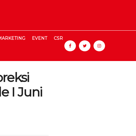
MARKETING
EVENT
CSR
reksi
 I Juni