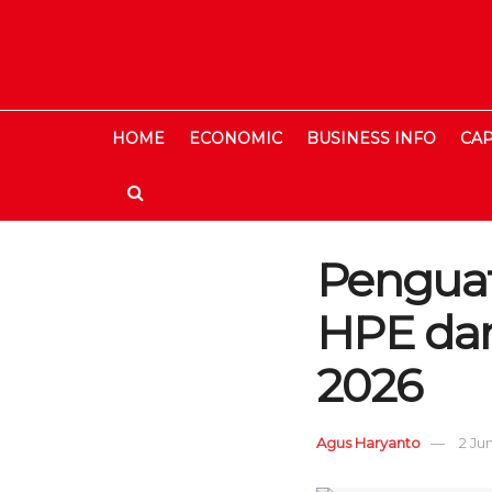
HOME
ECONOMIC
BUSINESS INFO
CAP
Penguat
HPE dan
2026
Agus Haryanto
2 Ju