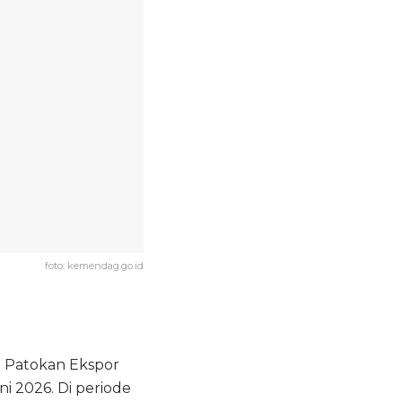
foto: kemendag.go.id
 Patokan Ekspor
i 2026. Di periode