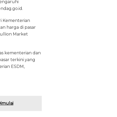
mengaruhi
ndag.go.id.
ri Kementerian
n harga di pasar
ullion Market
as kementerian dan
sar terkini yang
erian ESDM,
imulai