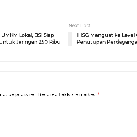
ra
d
m
s
Next Post
g UMKM Lokal, BSI Siap
IHSG Menguat ke Level 6
untuk Jaringan 250 Ribu
Penutupan Perdagangan
*
 not be published.
Required fields are marked