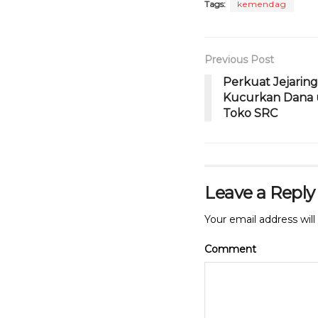
b
r
A
Tags:
kemendag
o
p
o
p
Previous Post
k
Perkuat Jejarin
Kucurkan Dana 
Toko SRC
Leave a Reply
Your email address will
Comment