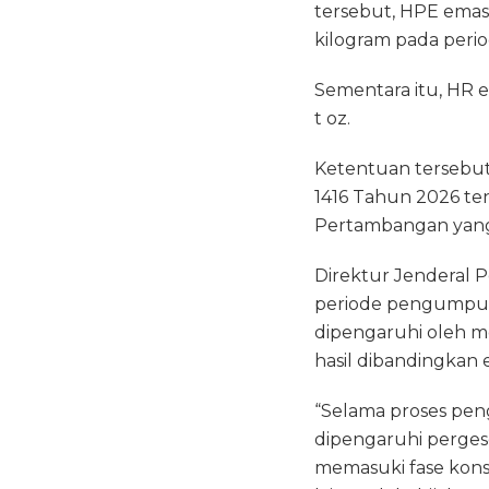
e
te
ts
tersebut, HPE emas 
b
r
A
kilogram pada peri
o
p
Sementara itu, HR e
o
p
t oz.
k
Ketentuan tersebu
1416 Tahun 2026 te
Pertambangan yang 
Direktur Jenderal
periode pengumpula
dipengaruhi oleh m
hasil dibandingkan
“Selama proses peng
dipengaruhi pergese
memasuki fase konsol