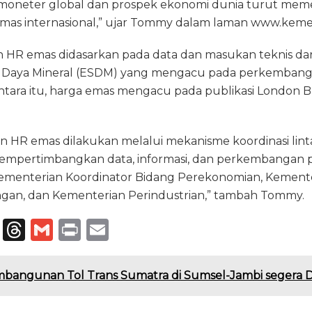
an moneter global dan prospek ekonomi dunia turut me
mas internasional,” ujar Tommy dalam laman www.keme
HR emas didasarkan pada data dan masukan teknis da
 Daya Mineral (ESDM) yang mengacu pada perkembanga
ntara itu, harga emas mengacu pada publikasi London B
 HR emas dilakukan melalui mekanisme koordinasi lint
pertimbangkan data, informasi, dan perkembangan pa
 Kementerian Koordinator Bidang Perekonomian, Kement
gan, dan Kementerian Perindustrian,” tambah Tommy.
T
T
G
P
E
el
h
m
ri
m
e
re
ai
n
ai
bangunan Tol Trans Sumatra di Sumsel-Jambi segera D
g
a
l
t
l