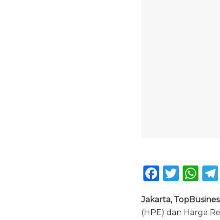
F
T
W
a
w
h
Jakarta, TopBusines
c
it
a
(HPE) dan Harga Re