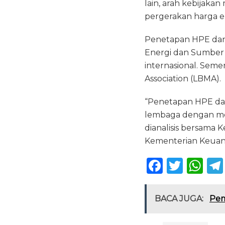
lain, arah kebijak
pergerakan harga e
Penetapan HPE dan 
Energi dan Sumber
internasional. Seme
Association (LBMA).
“Penetapan HPE dan
lembaga dengan mem
dianalisis bersama
Kementerian Keuan
F
T
W
a
w
h
c
it
a
BACA JUGA:
Pem
e
te
ts