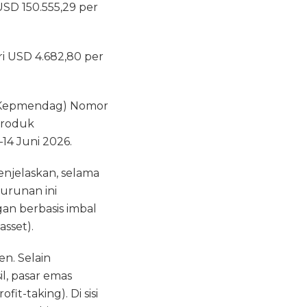
USD 150.555,29 per
ri USD 4.682,80 per
 (Kepmendag) Nomor
Produk
14 Juni 2026.
njelaskan, selama
urunan ini
an berbasis imbal
sset).
n. Selain
l, pasar emas
t-taking). Di sisi