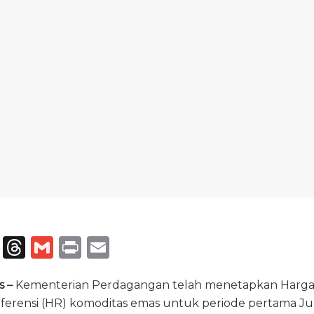
T
T
G
P
E
el
h
m
ri
m
s –
e
Kementerian Perdagangan telah menetapkan Harga
re
ai
n
ai
ferensi (HR) komoditas emas untuk periode pertama Jun