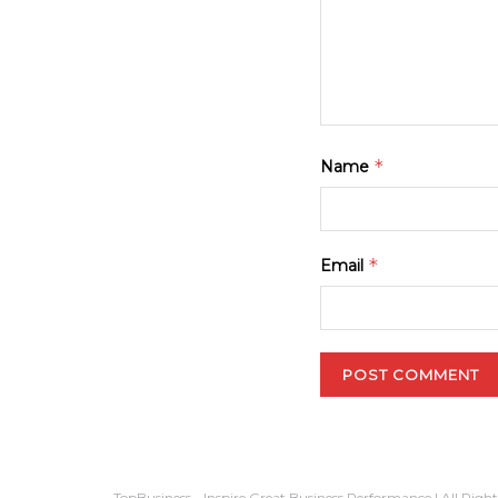
*
Name
*
Email
TopBusiness - Inspire Great Business Performance | All Righ