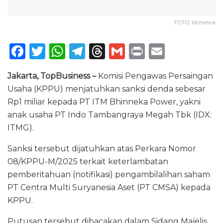
FOTO: Istimewa
F
T
W
T
T
G
P
E
a
w
h
el
h
m
ri
m
Jakarta, TopBusiness –
Komisi Pengawas Persaingan
c
it
a
e
re
ai
n
ai
Usaha (KPPU) menjatuhkan sanksi denda sebesar
e
te
ts
g
a
l
t
l
Rp1 miliar kepada PT ITM Bhinneka Power, yakni
b
r
A
ra
d
anak usaha PT Indo Tambangraya Megah Tbk (IDX:
o
p
m
s
ITMG).
o
p
Sanksi tersebut dijatuhkan atas Perkara Nomor
k
08/KPPU-M/2025 terkait keterlambatan
pemberitahuan (notifikasi) pengambilalihan saham
PT Centra Multi Suryanesia Aset (PT CMSA) kepada
KPPU.
Putusan tersebut dibacakan dalam Sidang Majelis