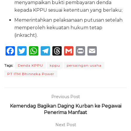
menyampaikan bukti pembayaran denda
kepada KPPU sesuai ketentuan yang berlaku;
Memerintahkan pelaksanaan putusan setelah
memperoleh kekuatan hukum tetap
(inkracht).
F
T
W
T
T
G
P
E
a
w
h
el
h
m
ri
m
Tags:
Denda KPPU
kppu
persaingan usaha
c
it
a
e
re
ai
n
ai
PT ITM Bhinneka Power
e
te
ts
g
a
l
t
l
b
r
A
ra
d
o
p
m
s
Previous Post
o
p
Kemendag Bagikan Daging Kurban ke Pegawai
Penerima Manfaat
k
Next Post