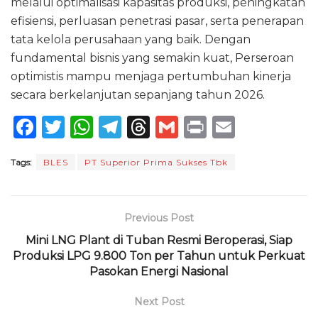
melalui optimalisasi kapasitas produksi, peningkatan
efisiensi, perluasan penetrasi pasar, serta penerapan
tata kelola perusahaan yang baik. Dengan
fundamental bisnis yang semakin kuat, Perseroan
optimistis mampu menjaga pertumbuhan kinerja
secara berkelanjutan sepanjang tahun 2026.
F
T
W
T
T
G
P
E
a
w
h
el
h
m
ri
m
Tags:
BLES
PT Superior Prima Sukses Tbk
c
it
a
e
re
ai
n
ai
e
te
ts
g
a
l
t
l
b
r
A
ra
d
Previous Post
o
p
m
s
Mini LNG Plant di Tuban Resmi Beroperasi, Siap
Produksi LPG 9.800 Ton per Tahun untuk Perkuat
o
p
Pasokan Energi Nasional
k
Next Post