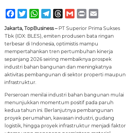
F
T
W
T
T
G
P
E
a
w
h
el
h
m
ri
m
Jakarta, TopBusiness –
PT Superior Prima Sukses
c
it
a
e
re
ai
n
ai
Tbk (IDX: BLES), emiten produsen bata ringan
e
te
ts
g
a
l
t
l
terbesar di Indonesia, optimistis mampu
b
r
A
ra
d
mempertahankan tren pertumbuhan kinerja
o
p
m
s
sepanjang 2026 seiring membaiknya prospek
industri bahan bangunan dan meningkatnya
o
p
aktivitas pembangunan di sektor properti maupun
k
infrastruktur.
Perseroan menilai industri bahan bangunan mulai
menunjukkan momentum positif pada paruh
kedua tahun ini. Berlanjutnya pembangunan
proyek perumahan, kawasan industri, gudang
logistik, hingga proyek infrastruktur menjadi faktor