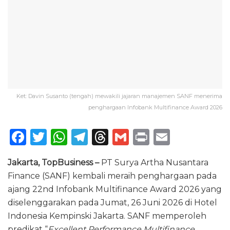
Ket: Davin Susanto (tengah) mewakili jajaran manajemen SANF menerima
penghargaan Infobank Multifinance Award 2026
F
T
W
T
T
G
P
E
a
w
h
el
h
m
ri
m
Jakarta, TopBusiness –
PT Surya Artha Nusantara
c
it
a
e
re
ai
n
ai
Finance (SANF) kembali meraih penghargaan pada
e
te
ts
g
a
l
t
l
ajang 22nd Infobank Multifinance Award 2026 yang
b
r
A
ra
d
diselenggarakan pada Jumat, 26 Juni 2026 di Hotel
o
p
m
s
Indonesia Kempinski Jakarta. SANF memperoleh
predikat “
Excellent Performance Multifinance