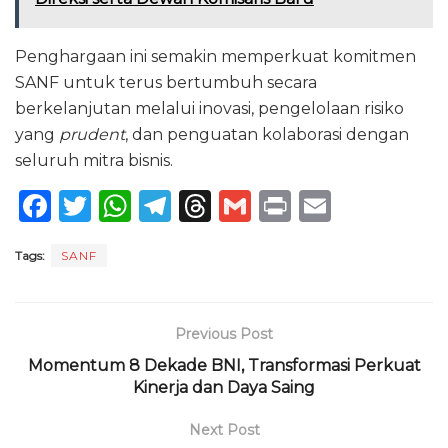
Penghargaan ini semakin memperkuat komitmen
SANF untuk terus bertumbuh secara
berkelanjutan melalui inovasi, pengelolaan risiko
yang
prudent
, dan penguatan kolaborasi dengan
seluruh mitra bisnis.
F
T
W
T
T
G
P
E
a
w
h
el
h
m
ri
m
Tags:
SANF
c
it
a
e
re
ai
n
ai
e
te
ts
g
a
l
t
l
b
r
A
ra
d
Previous Post
o
p
m
s
Momentum 8 Dekade BNI, Transformasi Perkuat
o
p
Kinerja dan Daya Saing
k
Next Post