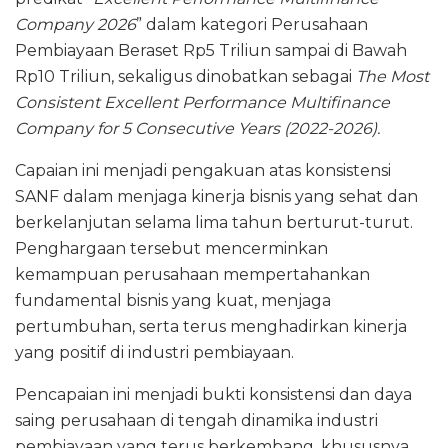
o
p
Company 2026
” dalam kategori Perusahaan
k
Pembiayaan Beraset Rp5 Triliun sampai di Bawah
Rp10 Triliun, sekaligus dinobatkan sebagai
The Most
Consistent Excellent Performance Multifinance
Company for 5 Consecutive Years (2022-2026).
Capaian ini menjadi pengakuan atas konsistensi
SANF dalam menjaga kinerja bisnis yang sehat dan
berkelanjutan selama lima tahun berturut-turut.
Penghargaan tersebut mencerminkan
kemampuan perusahaan mempertahankan
fundamental bisnis yang kuat, menjaga
pertumbuhan, serta terus menghadirkan kinerja
yang positif di industri pembiayaan.
Pencapaian ini menjadi bukti konsistensi dan daya
saing perusahaan di tengah dinamika industri
pembiayaan yang terus berkembang, khususnya