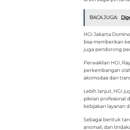
BACA JUGA:
Dig
HGI Jakarta Domin
bisa memberikan ke
juga pendorong per
Perwakilan HGI, R
perkembangan olahr
akomodasi dan trans
Lebih lanjut, HGI 
pikiran profesional
kebijakan layanan
Sebagai bentuk tang
anomali, dan tinda