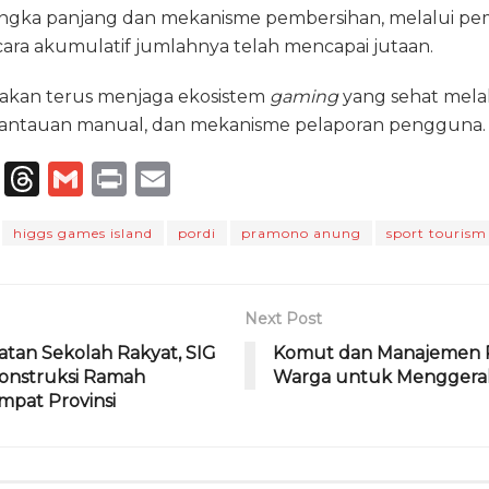
angka panjang dan mekanisme pembersihan, melalui p
cara akumulatif jumlahnya telah mencapai jutaan.
 akan terus menjaga ekosistem
gaming
yang sehat melal
 pantauan manual, dan mekanisme pelaporan pengguna
T
T
G
P
E
el
h
m
ri
m
higgs games island
pordi
pramono anung
sport tourism
e
re
ai
n
ai
g
a
l
t
l
ra
d
Next Post
m
s
tan Sekolah Rakyat, SIG
Komut dan Manajemen 
Konstruksi Ramah
Warga untuk Menggera
mpat Provinsi