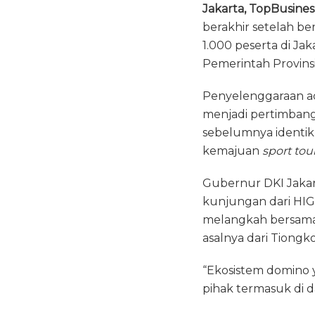
Jakarta, TopBusines
c
it
a
berakhir setelah b
e
te
ts
1.000 peserta di Ja
b
r
A
Pemerintah Provinsi
o
p
Penyelenggaraan ac
o
p
menjadi pertimban
k
sebelumnya identik
kemajuan
sport tou
Gubernur DKI Jakar
kunjungan dari HIG
melangkah bersama 
asalnya dari Tiongko
“Ekosistem domino 
pihak termasuk di 