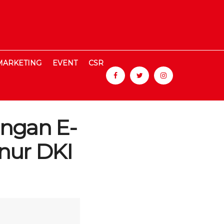
MARKETING
EVENT
CSR
ngan E-
nur DKI