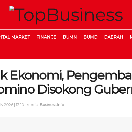
ITAL MARKET
FINANCE
BUMN
BUMD
DAERAH
ek Ekonomi, Pengemba
omino Disokong Guber
ly 2026 | 13:10
rubrik:
Business Info