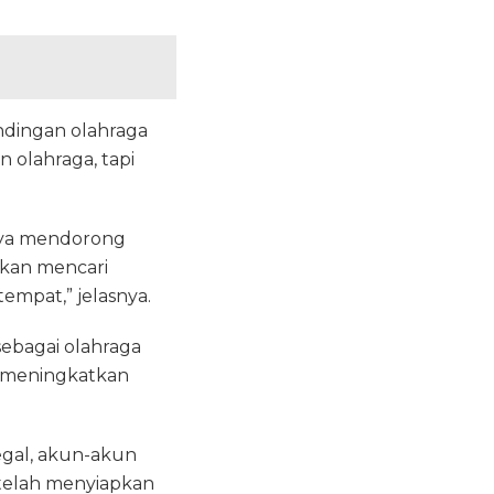
dingan olahraga
 olahraga, tapi
aya mendorong
akan mencari
empat,” jelasnya.
ebagai olahraga
us meningkatkan
egal, akun-akun
telah menyiapkan