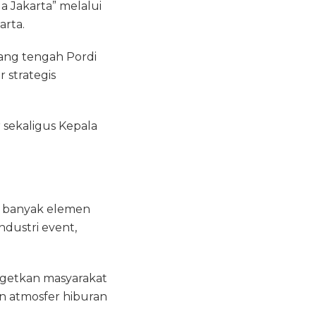
a Jakarta” melalui
arta.
ang tengah Pordi
strategis
 sekaligus Kepala
a banyak elemen
dustri event,
getkan masyarakat
n atmosfer hiburan