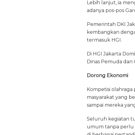
Lebih lanjut, ia m
adanya pos-pos Gar
Pemerintah DKI Ja
kembangkan dengan 
termasuk HGI.
Di HGI Jakarta Dom
Dinas Pemuda dan O
Dorong Ekonomi
Kompetisi olahraga
masyarakat yang be
sampai mereka yang
Seluruh kegiatan 
umum tanpa perlu b
di berbagai pertand