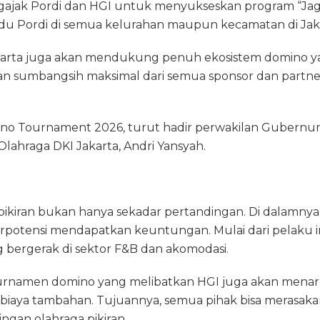
engajak Pordi dan HGI untuk menyukseskan program “Jag
du Pordi di semua kelurahan maupun kecamatan di Jak
karta juga akan mendukung penuh ekosistem domino y
sumbangsih maksimal dari semua sponsor dan partner 
ino Tournament 2026, turut hadir perwakilan Gubernur
lahraga DKI Jakarta, Andri Yansyah.
 pikiran bukan hanya sekadar pertandingan. Di dalamny
rpotensi mendapatkan keuntungan. Mulai dari pelaku in
 bergerak di sektor F&B dan akomodasi.
turnamen domino yang melibatkan HGI juga akan menar
iaya tambahan. Tujuannya, semua pihak bisa merasaka
ingan olahraga pikiran.