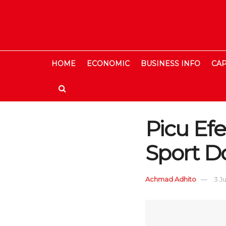
HOME
ECONOMIC
BUSINESS INFO
CAP
Picu Ef
Sport D
Achmad Adhito
3 Ju