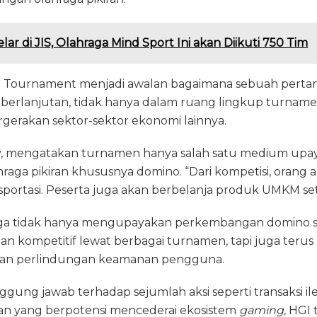
elar di JIS, Olahraga Mind Sport Ini akan Diikuti 750 Tim
o Tournament menjadi awalan bagaimana sebuah pertan
berlanjutan, tidak hanya dalam ruang lingkup turnamen
gerakan sektor-sektor ekonomi lainnya.
ay, mengatakan turnamen hanya salah satu medium up
aga pikiran khususnya domino. “Dari kompetisi, orang 
portasi. Peserta juga akan berbelanja produk UMKM set
juga tidak hanya mengupayakan perkembangan domino s
 dan kompetitif lewat berbagai turnamen, tapi juga ter
 dan perlindungan keamanan pengguna.
gung jawab terhadap sejumlah aksi seperti transaksi il
kan yang berpotensi mencederai ekosistem
gaming,
HGI 