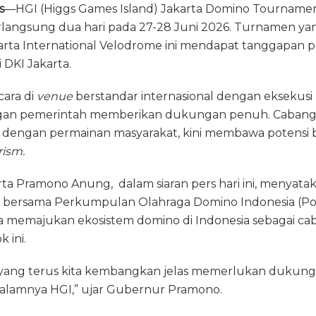
s
—HGI (Higgs Games Island) Jakarta Domino Tournamen
e
re
ai
n
ai
erlangsung dua hari pada 27-28 Juni 2026. Turnamen y
g
a
l
t
l
karta International Velodrome ini mendapat tanggapan pos
ra
d
 DKI Jakarta.
m
s
ara di
venue
berstandar internasional dengan eksekusi 
gan pemerintah memberikan dukungan penuh. Cabang 
 dengan permainan masyarakat, kini membawa potensi
rism.
ta Pramono Anung, dalam siaran pers hari ini, menyata
 bersama Perkumpulan Olahraga Domino Indonesia (Por
memajukan ekosistem domino di Indonesia sebagai ca
k ini.
yang terus kita kembangkan jelas memerlukan dukunga
dalamnya HGI,” ujar Gubernur Pramono.