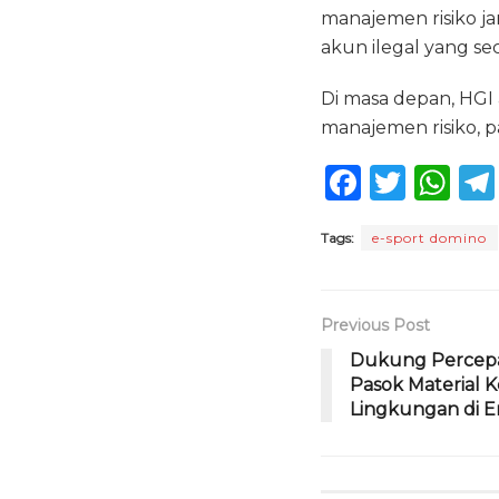
manajemen risiko j
akun ilegal yang se
Di masa depan, HGI
manajemen risiko,
F
T
W
a
w
h
Tags:
e-sport domino
c
it
a
e
te
ts
b
r
A
Previous Post
o
p
Dukung Percepa
Pasok Material 
o
p
Lingkungan di E
k