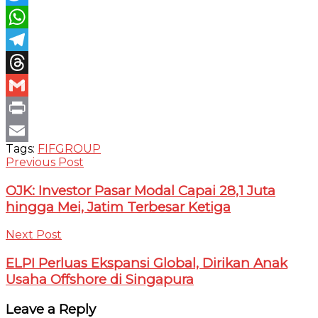
Twitter
WhatsApp
Telegram
Threads
Gmail
Print
Tags:
FIFGROUP
Email
Previous Post
OJK: Investor Pasar Modal Capai 28,1 Juta
hingga Mei, Jatim Terbesar Ketiga
Next Post
ELPI Perluas Ekspansi Global, Dirikan Anak
Usaha Offshore di Singapura
Leave a Reply