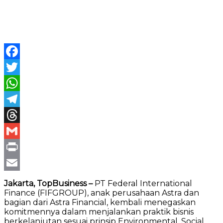
Facebook
Twitter
WhatsApp
Telegram
Threads
Gmail
Print
Email
Jakarta, TopBusiness –
PT Federal International
Finance (FIFGROUP), anak perusahaan Astra dan
bagian dari Astra Financial, kembali menegaskan
komitmennya dalam menjalankan praktik bisnis
berkelanjutan sesuai prinsip Environmental, Social,