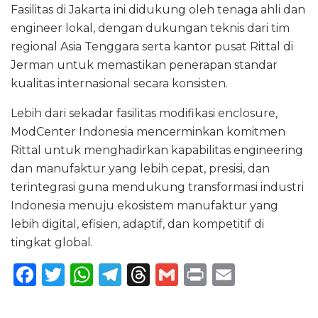
Fasilitas di Jakarta ini didukung oleh tenaga ahli dan
engineer lokal, dengan dukungan teknis dari tim
regional Asia Tenggara serta kantor pusat Rittal di
Jerman untuk memastikan penerapan standar
kualitas internasional secara konsisten.
Lebih dari sekadar fasilitas modifikasi enclosure,
ModCenter Indonesia mencerminkan komitmen
Rittal untuk menghadirkan kapabilitas engineering
dan manufaktur yang lebih cepat, presisi, dan
terintegrasi guna mendukung transformasi industri
Indonesia menuju ekosistem manufaktur yang
lebih digital, efisien, adaptif, dan kompetitif di
tingkat global.
F
T
W
T
T
G
P
E
a
w
h
el
h
m
ri
m