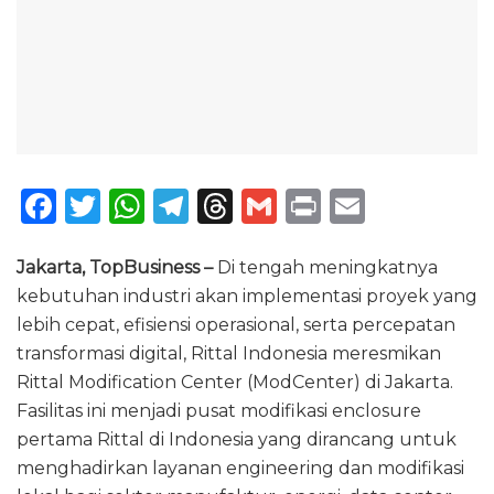
F
T
W
T
T
G
P
E
a
w
h
el
h
m
ri
m
c
it
a
e
re
ai
n
ai
Jakarta, TopBusiness –
Di tengah meningkatnya
kebutuhan industri akan implementasi proyek yang
e
te
ts
g
a
l
t
l
lebih cepat, efisiensi operasional, serta percepatan
b
r
A
ra
d
transformasi digital, Rittal Indonesia meresmikan
o
p
m
s
Rittal Modification Center (ModCenter) di Jakarta.
o
p
Fasilitas ini menjadi pusat modifikasi enclosure
pertama Rittal di Indonesia yang dirancang untuk
k
menghadirkan layanan engineering dan modifikasi