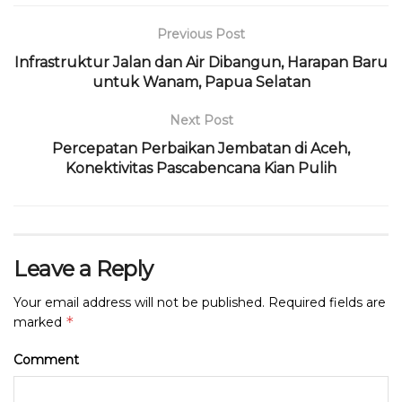
c
it
a
e
re
ai
n
ai
e
te
ts
g
a
l
t
l
Previous Post
b
r
A
ra
d
Infrastruktur Jalan dan Air Dibangun, Harapan Baru
o
p
m
s
untuk Wanam, Papua Selatan
o
p
Next Post
k
Percepatan Perbaikan Jembatan di Aceh,
Konektivitas Pascabencana Kian Pulih
Leave a Reply
Your email address will not be published.
Required fields are
*
marked
Comment