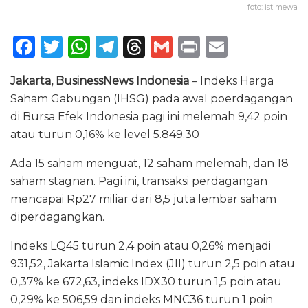
foto: istimewa
F
T
W
T
T
G
P
E
a
w
h
el
h
m
ri
m
Jakarta, BusinessNews Indonesia
– Indeks Harga
c
it
a
e
re
ai
n
ai
Saham Gabungan (IHSG) pada awal poerdagangan
e
te
ts
g
a
l
t
l
di Bursa Efek Indonesia pagi ini melemah 9,42 poin
b
r
A
ra
d
atau turun 0,16% ke level 5.849.30
o
p
m
s
Ada 15 saham menguat, 12 saham melemah, dan 18
o
p
saham stagnan. Pagi ini, transaksi perdagangan
k
mencapai Rp27 miliar dari 8,5 juta lembar saham
diperdagangkan.
Indeks LQ45 turun 2,4 poin atau 0,26% menjadi
931,52, Jakarta Islamic Index (JII) turun 2,5 poin atau
0,37% ke 672,63, indeks IDX30 turun 1,5 poin atau
0,29% ke 506,59 dan indeks MNC36 turun 1 poin