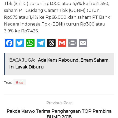
Tbk (SRTG) turun Rp1.000 atau 4,5% ke Rp21.350,
saham PT Gudang Garam Tbk (GGRM) turun
Rp975 atau 1,4% ke Rp68.000, dan saham PT Bank
Negara Indonesia Tbk (BBNI) turun Rp300 atau
3,9% ke Rp7.425.
F
T
W
T
T
G
P
E
a
w
h
el
h
m
ri
m
c
it
a
e
re
ai
n
ai
BACA JUGA:
Ada Kans Rebound, Enam Saham
e
te
ts
g
a
l
t
l
Ini Layak Diburu
b
r
A
ra
d
o
p
m
s
Tags:
ihsg
o
p
k
Previous Post
Pakde Karwo Terima Penghargaan TOP Pembina
BUMD 2018