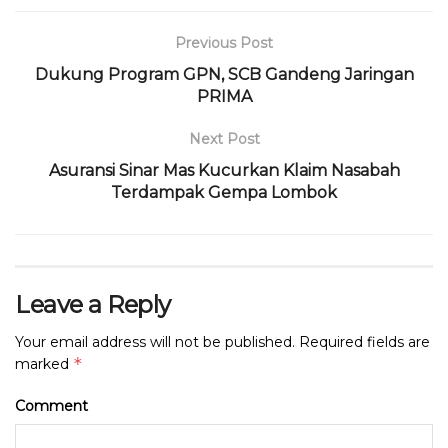
o
p
k
Previous Post
Dukung Program GPN, SCB Gandeng Jaringan
PRIMA
Next Post
Asuransi Sinar Mas Kucurkan Klaim Nasabah
Terdampak Gempa Lombok
Leave a Reply
Your email address will not be published.
Required fields are
*
marked
Comment