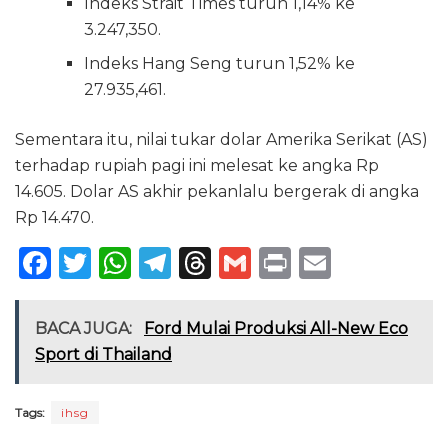
Indeks Strait Times turun 1,14% ke
3.247,350.
Indeks Hang Seng turun 1,52% ke
27.935,461.
Sementara itu, nilai tukar dolar Amerika Serikat (AS)
terhadap rupiah pagi ini melesat ke angka Rp
14.605. Dolar AS akhir pekanlalu bergerak di angka
Rp 14.470.
F
T
W
T
T
G
P
E
a
w
h
el
h
m
ri
m
c
it
a
e
re
ai
n
ai
BACA JUGA:
Ford Mulai Produksi All-New Eco
e
te
ts
g
a
l
t
l
Sport di Thailand
b
r
A
ra
d
o
p
m
s
Tags:
ihsg