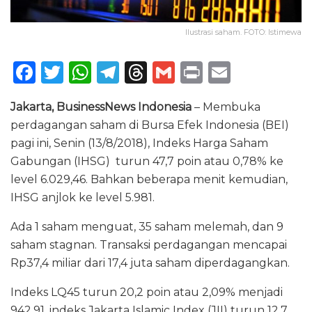
Ilustrasi saham. FOTO: Istimewa
F
T
W
T
T
G
P
E
a
w
h
el
h
m
ri
m
Jakarta, BusinessNews Indonesia
– Membuka
c
it
a
e
re
ai
n
ai
perdagangan saham di Bursa Efek Indonesia (BEI)
e
te
ts
g
a
l
t
l
pagi ini, Senin (13/8/2018), Indeks Harga Saham
b
r
A
ra
d
Gabungan (IHSG) turun 47,7 poin atau 0,78% ke
o
p
m
s
level 6.029,46. Bahkan beberapa menit kemudian,
IHSG anjlok ke level 5.981.
o
p
k
Ada 1 saham menguat, 35 saham melemah, dan 9
saham stagnan. Transaksi perdagangan mencapai
Rp37,4 miliar dari 17,4 juta saham diperdagangkan.
Indeks LQ45 turun 20,2 poin atau 2,09% menjadi
942,91, indeks Jakarta Islamic Index (JII) turun 12,7