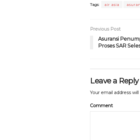
b
r
A
Tags:
air asia
asuran
o
p
o
p
Previous Post
k
Asuransi Penump
Proses SAR Seles
Leave a Reply
Your email address will
Comment