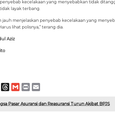
penyebab kecelakaan yang menyebabkan tidak ditangg
tidak layak terbang.
ih jauh menjelaskan penyebab kecelakaan yang menye
arus lihat polisnya,” terang dia.
dul Aziz
ito
T
T
G
P
E
el
h
m
ri
m
e
re
ai
n
ai
gsa Pasar Asuransi dan Reasuransi Turun Akibat BPJS
g
a
l
t
l