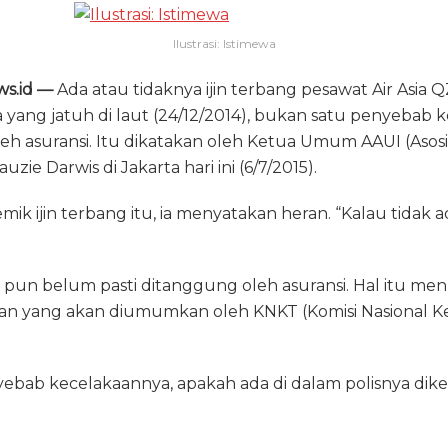
e
re
ai
n
ai
Ilustrasi: Istimewa
g
a
l
t
l
ra
d
ws.id —
Ada atau tidaknya ijin terbang pesawat Air Asia 
m
s
yang jatuh di laut (24/12/2014), bukan satu penyebab 
leh asuransi. Itu dikatakan oleh Ketua Umum AAUI (Asos
zie Darwis di Jakarta hari ini (6/7/2015).
ik ijin terbang itu, ia menyatakan heran. “Kalau tidak ad
u pun belum pasti ditanggung oleh asuransi. Hal itu m
an yang akan diumumkan oleh KNKT (Komisi Nasional K
nyebab kecelakaannya, apakah ada di dalam polisnya dik