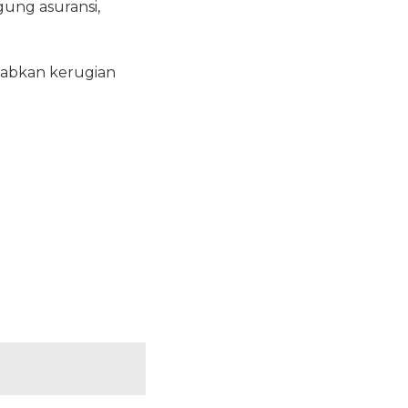
ung asuransi,
babkan kerugian