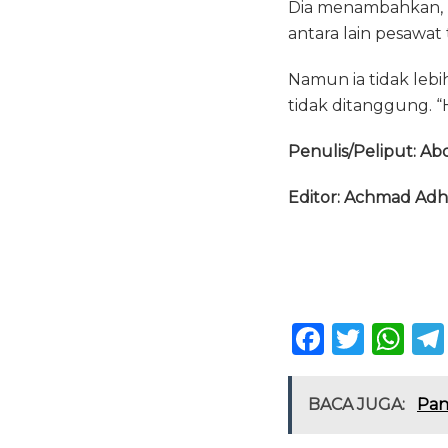
Dia menambahkan, 
antara lain pesawat 
Namun ia tidak leb
tidak ditanggung. “H
Penulis/Peliput: Ab
Editor: Achmad Adh
F
T
W
a
w
h
c
it
a
BACA JUGA:
Pan
e
te
ts