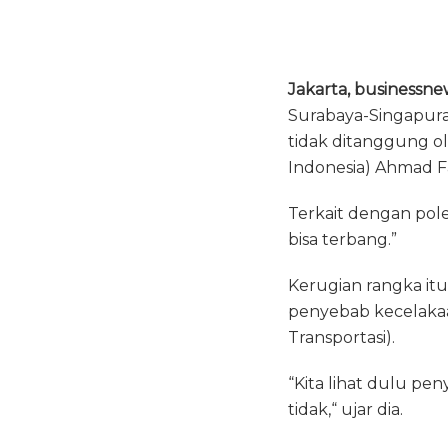
c
it
a
e
te
ts
b
r
A
Jakarta, businessne
o
p
Surabaya-Singapura 
tidak ditanggung o
o
p
Indonesia) Ahmad Fau
k
Terkait dengan polem
bisa terbang.”
Kerugian rangka it
penyebab kecelaka
Transportasi).
“Kita lihat dulu pe
tidak,“ ujar dia.