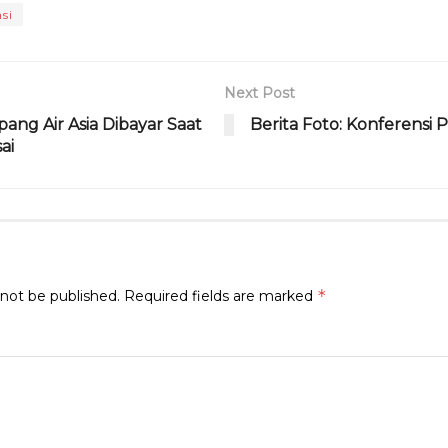
ra
d
si
m
s
Next Post
ang Air Asia Dibayar Saat
Berita Foto: Konferensi 
ai
*
 not be published.
Required fields are marked