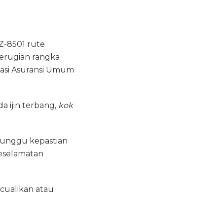
QZ-8501 rute
kerugian rangka
iasi Asuransi Umum
a ijin terbang,
kok
enunggu kepastian
eselamatan
ecualikan atau