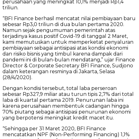
perusahaan yang meningkat 10,1% menjadi Rp1,4
triliun.
“BFI Finance berhasil mencatat nilai pembiayaan baru
sebesar Rp3,0 triliun di dua bulan pertama 2020.
Namun sejak pengumuman pemerintah atas
terjadinya kasus positif Covid-19 di tanggal 2 Maret,
kami memutuskan untuk memperketat penyaluran
pembiayaan sebagai antisipasi atas kondisi ekonomi
dan risiko bisnis yang timbul karena dampak dari
pandemi ini di bulan-bulan mendatang,” ujar Finance
Director & Corporate Secretary BFI Finance, Sudjono
dalam keterangan resminya di Jakarta, Selasa
(28/4/2020).
Dengan kondisi tersebut, total laba perseroan
sebesar Rp327,9 miliar atau turun tipis 2,7% dari total
laba di kuartal pertama 2019. Penurunan laba ini
karena perusahaan membentuk cadangan hingga
70% piutang sebagai antisipasi penurunan ekonomi
yang berpotensi meningkat kredit macet itu.
“Sehingga per 31 Maret 2020, BFI Finance
mencatatkan NPF (Non-Performing Financing) 1,1%