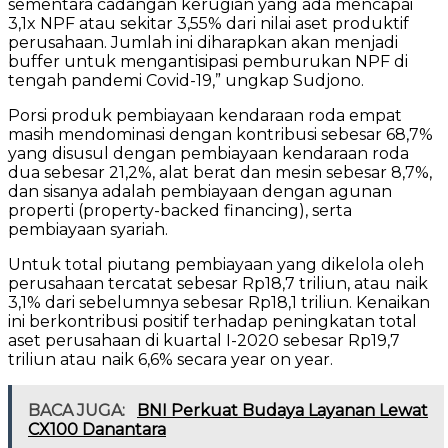
sementara cadangan kerugian yang ada mencapai
3,1x NPF atau sekitar 3,55% dari nilai aset produktif
perusahaan. Jumlah ini diharapkan akan menjadi
buffer untuk mengantisipasi pemburukan NPF di
tengah pandemi Covid-19,” ungkap Sudjono.
Porsi produk pembiayaan kendaraan roda empat
masih mendominasi dengan kontribusi sebesar 68,7%
yang disusul dengan pembiayaan kendaraan roda
dua sebesar 21,2%, alat berat dan mesin sebesar 8,7%,
dan sisanya adalah pembiayaan dengan agunan
properti (property-backed financing), serta
pembiayaan syariah.
Untuk total piutang pembiayaan yang dikelola oleh
perusahaan tercatat sebesar Rp18,7 triliun, atau naik
3,1% dari sebelumnya sebesar Rp18,1 triliun. Kenaikan
ini berkontribusi positif terhadap peningkatan total
aset perusahaan di kuartal I-2020 sebesar Rp19,7
triliun atau naik 6,6% secara year on year.
BACA JUGA:
BNI Perkuat Budaya Layanan Lewat
CX100 Danantara