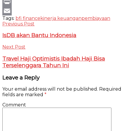
Gmail
Print
Tags:
bfi finance
kinerja keuangan
pembiayaan
Email
Previous Post
IsDB akan Bantu Indonesia
Next Post
Travel Haji Optimistis Ibadah Haji Bisa
Terselenggara Tahun Ini
Leave a Reply
Your email address will not be published.
Required
fields are marked
*
Comment