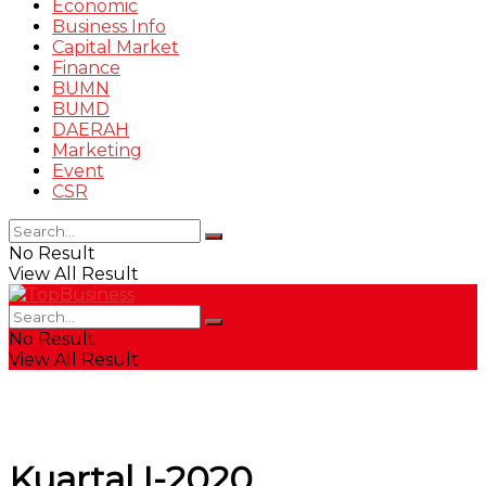
Economic
Business Info
Capital Market
Finance
BUMN
BUMD
DAERAH
Marketing
Event
CSR
No Result
View All Result
No Result
View All Result
Kuartal I-2020,