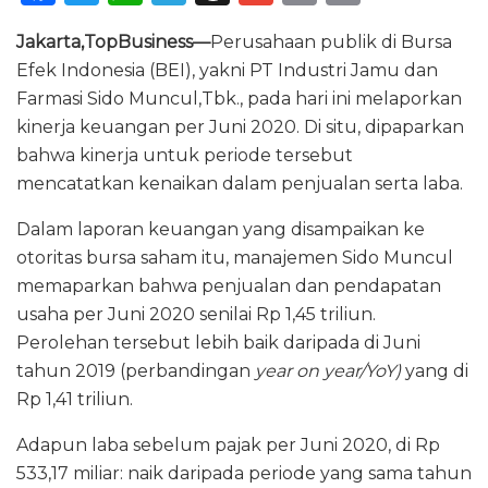
a
w
h
el
h
m
ri
m
Jakarta,TopBusiness—
Perusahaan publik di Bursa
c
it
a
e
re
ai
n
ai
Efek Indonesia (BEI), yakni PT Industri Jamu dan
e
te
ts
g
a
l
t
l
Farmasi Sido Muncul,Tbk., pada hari ini melaporkan
b
r
A
ra
d
kinerja keuangan per Juni 2020. Di situ, dipaparkan
o
p
m
s
bahwa kinerja untuk periode tersebut
mencatatkan kenaikan dalam penjualan serta laba.
o
p
k
Dalam laporan keuangan yang disampaikan ke
otoritas bursa saham itu, manajemen Sido Muncul
memaparkan bahwa penjualan dan pendapatan
usaha per Juni 2020 senilai Rp 1,45 triliun.
Perolehan tersebut lebih baik daripada di Juni
tahun 2019 (perbandingan
year on year/YoY)
yang di
Rp 1,41 triliun.
Adapun laba sebelum pajak per Juni 2020, di Rp
533,17 miliar: naik daripada periode yang sama tahun