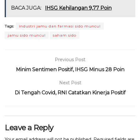
c
it
a
e
re
ai
n
ai
BACA JUGA:
IHSG Kehilangan 9,77 Poin
e
te
ts
g
a
l
t
l
b
r
A
ra
d
Tags:
industri jamu dan farmasi sido muncul
o
p
m
s
jamu sido muncul
saham sido
o
p
k
Previous Post
Minim Sentimen Positif, IHSG Minus 28 Poin
Next Post
Di Tengah Covid, RNI Catatkan Kinerja Positif
Leave a Reply
Your email address will not be published.
Required fields are