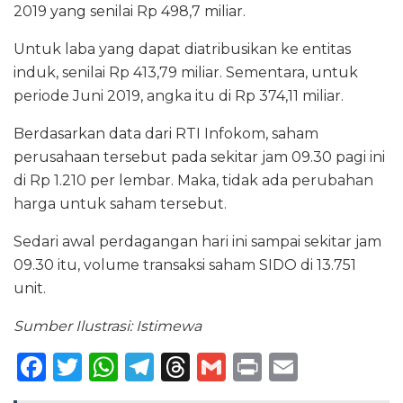
2019 yang senilai Rp 498,7 miliar.
Untuk laba yang dapat diatribusikan ke entitas
induk, senilai Rp 413,79 miliar. Sementara, untuk
periode Juni 2019, angka itu di Rp 374,11 miliar.
Berdasarkan data dari RTI Infokom, saham
perusahaan tersebut pada sekitar jam 09.30 pagi ini
di Rp 1.210 per lembar. Maka, tidak ada perubahan
harga untuk saham tersebut.
Sedari awal perdagangan hari ini sampai sekitar jam
09.30 itu, volume transaksi saham SIDO di 13.751
unit.
Sumber Ilustrasi: Istimewa
F
T
W
T
T
G
P
E
a
w
h
el
h
m
ri
m