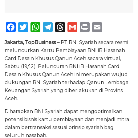
F
T
W
T
T
G
P
E
a
w
h
el
h
m
ri
m
Jakarta, TopBusiness –
PT BNI Syariah secara resmi
c
it
a
e
re
ai
n
ai
meluncurkan Kartu Pembiayaan BNI iB Hasanah
e
te
ts
g
a
l
t
l
Card Desain Khusus Qanun Aceh secara virtual,
b
r
A
ra
d
Sabtu (19/12). Peluncuran BNI iB Hasanah Card
o
p
m
s
Desain Khusus Qanun Aceh ini merupakan wujud
dukungan BNI Syariah terhadap Qanun Lembaga
o
p
Keuangan Syariah yang diberlakukan di Provinsi
k
Aceh.
Diharapkan BNI Syariah dapat mengoptimalkan
potensi bisnis kartu pembiayaan dan menjadi mitra
dalam bertransaksi sesuai prinsip syariah bagi
seluruh nasabah.