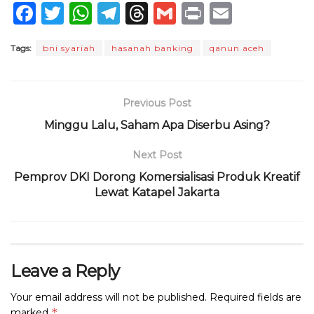
F
T
W
T
T
G
P
E
a
w
h
el
h
m
ri
m
Tags:
bni syariah
hasanah banking
qanun aceh
c
it
a
e
re
ai
n
ai
e
te
ts
g
a
l
t
l
b
r
A
ra
d
Previous Post
o
p
m
s
Minggu Lalu, Saham Apa Diserbu Asing?
o
p
Next Post
k
Pemprov DKI Dorong Komersialisasi Produk Kreatif
Lewat Katapel Jakarta
Leave a Reply
Your email address will not be published.
Required fields are
*
marked