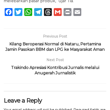
melebarkan pasar produk,” ujar Tia.
F
T
W
T
T
G
P
E
a
w
h
el
h
m
ri
m
c
it
a
e
re
ai
n
ai
e
te
ts
g
a
l
t
l
Previous Post
b
r
A
ra
d
Kilang Beroperasi Normal di Nataru, Pertamina
o
p
m
s
Jamin Pasokan BBM dan LPG ke Masyarakat Aman
o
p
Next Post
k
Trakindo Apresiasi Kontribusi Jurnalis melalui
Anugerah Jurnalistik
Leave a Reply
Your email address will not be published.
Required fields are