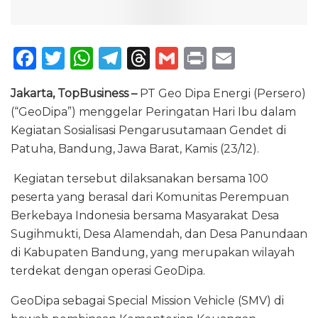
F
T
W
T
T
G
P
E
a
w
h
el
h
m
ri
m
Jakarta, TopBusiness –
PT Geo Dipa Energi (Persero)
c
it
a
e
re
ai
n
ai
(“GeoDipa”) menggelar Peringatan Hari Ibu dalam
e
te
ts
g
a
l
t
l
Kegiatan Sosialisasi Pengarusutamaan Gendet di
b
r
A
ra
d
Patuha, Bandung, Jawa Barat, Kamis (23/12).
o
p
m
s
Kegiatan tersebut dilaksanakan bersama 100
o
p
peserta yang berasal dari Komunitas Perempuan
k
Berkebaya Indonesia bersama Masyarakat Desa
Sugihmukti, Desa Alamendah, dan Desa Panundaan
di Kabupaten Bandung, yang merupakan wilayah
terdekat dengan operasi GeoDipa.
GeoDipa sebagai Special Mission Vehicle (SMV) di