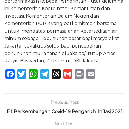
berterimakasih kepada Pemerintah Pusat dalam hal
ini Kementerian Koordinator Kemaritiman dan
Investasi, Kementerian Dalam Negeri dan
Kementerian PUPR yang berkomitmen bersama
untuk mengatasi permasalahan ketersediaan air
minum sebagai kebutuhan dasar bagi masyarakat
Jakarta, sekaligus solusi bagi pencegahan
penurunan muka tanah di Jakarta,” tutup Anies
Rasyid Baswedan, Gubernur DKI Jakarta.
F
T
W
T
T
G
P
E
a
w
h
el
h
m
ri
m
c
it
a
e
re
ai
n
ai
e
te
ts
g
a
l
t
l
Previous Post
b
r
A
ra
d
BI: Perkembangan Covid-19 Pengaruhi Inflasi 2021
o
p
m
s
Next Post