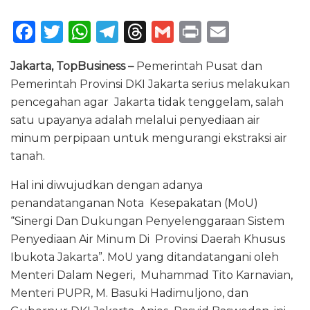
F
T
W
T
T
G
P
E
a
w
h
el
h
m
ri
m
Jakarta, TopBusiness –
Pemerintah Pusat dan
c
it
a
e
re
ai
n
ai
Pemerintah Provinsi DKI Jakarta serius melakukan
e
te
ts
g
a
l
t
l
pencegahan agar Jakarta tidak tenggelam, salah
b
r
A
ra
d
satu upayanya adalah melalui penyediaan air
o
p
m
s
minum perpipaan untuk mengurangi ekstraksi air
tanah.
o
p
k
Hal ini diwujudkan dengan adanya
penandatanganan Nota Kesepakatan (MoU)
“Sinergi Dan Dukungan Penyelenggaraan Sistem
Penyediaan Air Minum Di Provinsi Daerah Khusus
Ibukota Jakarta”. MoU yang ditandatangani oleh
Menteri Dalam Negeri, Muhammad Tito Karnavian,
Menteri PUPR, M. Basuki Hadimuljono, dan