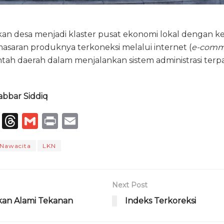
an desa menjadi klaster pusat ekonomi lokal dengan
asaran produknya terkoneksi melalui internet (
e-comm
h daerah dalam menjalankan sistem administrasi terpa
abbar Siddiq
T
T
G
P
E
el
h
m
ri
m
 Nawacita
LKN
e
re
ai
n
ai
g
a
l
t
l
ra
d
Next Post
m
s
kan Alami Tekanan
Indeks Terkoreksi