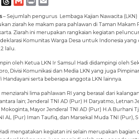
T
T
G
P
E
el
h
m
ri
m
s
– Sejumlah pengurus Lembaga Kajian Nawacita (LKN)
e
re
ai
n
ai
ukan ziarah ke makam para pahlawan di Taman Makam 
g
a
l
t
l
karta. Ziarah ini merupakan rangkaian kegiatan pelunc
ra
d
 deklarasi Komunitas Warga Desa untuk Indonesia yang
m
s
2 lalu.
impin oleh Ketua LKN Ir Samsul Hadi didampingi oleh Sek
ro, Divisi Komunikasi dan Media LKN yang juga Pimpina
i Handayani serta beberapa anggota LKN lainnya.
 menziarahi lima pahlawan RI yang berasal dari kalangan 
ntara lain; Jenderal TNI AD (Pur) H Daryatmo, Letnan 
Mokoginta, Mayor Jenderal TNI AD (Pur) H.A Burhani T
 AL (Pur) Iman Taufiq, dan Marsekal Muda TNI (Pur), 
adi mengatakan kegiatan ini selain merupakan bagian d