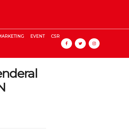
MARKETING
EVENT
CSR
nderal
N