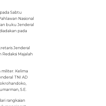
 pada Sabtu
Pahlawan Nasional
uran buku Jenderal
 diadakan pada
retaris Jenderal
n Redaksi Majalah
militer. Kelima
Jenderal TNI AD
jokrohandoko,
Sumarman, S.E.
ari rangkaian