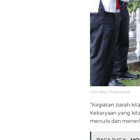
Foto: Bayu/TopBusiness
“Kegiatan ziarah ki
Kekaryaan yang kita
menulis dan mener