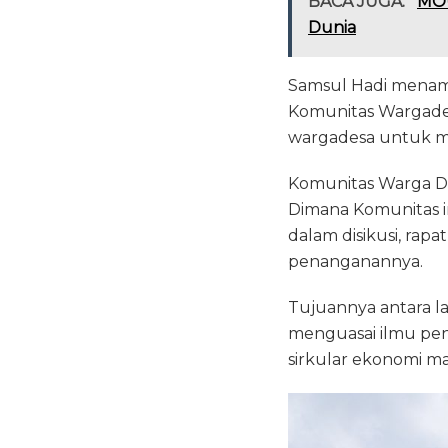
BACA JUGA:
MOU
Dunia
Samsul Hadi menamb
Komunitas Wargade
wargadesa untuk m
Komunitas Warga De
Dimana Komunitas in
dalam disikusi, rap
penanganannya.
Tujuannya antara l
menguasai ilmu pen
sirkular ekonomi ma