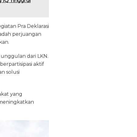
IQ Tinggi di
iatan Pra Deklarasi
wadah perjuangan
kan.
unggulan dari LKN.
rpartisipasi aktif
n solusi
akat yang
 meningkatkan